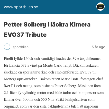
www.sportbilen.se
Petter Solberg i läckra Kimera
EVO37 Tribute
sportbilen
5 år ago
Pirelli fyllde 150 år och samtidigt firades det 39:e årsjubileumet
för Lancia 037:s vinst på Monte Carlo-rallyt. Däcktillverkaren
skickade en specialtillverkad och emblemförsedd EVO37 till
Monegasque-sträckan. Bakom ratten Mario Isola, företagets chef
över F1 och racing, som bisittare Petter Solberg. Maskinen ären
2,1-liters fyrcylindrig motor med både turbo och kompressor som
lämnar över 500 hk och 550 Nm. Strikt bakhjulsdriven som
originalet, som var den sista bakhjulsdrivna bilen att någonsin