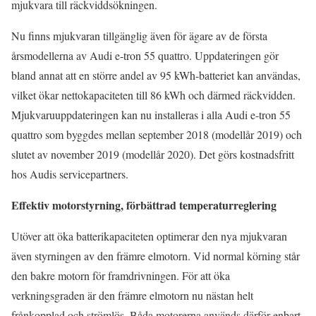
mjukvara till räckviddsökningen.
Nu finns mjukvaran tillgänglig även för ägare av de första
årsmodellerna av Audi e-tron 55 quattro. Uppdateringen gör
bland annat att en större andel av 95 kWh-batteriet kan användas,
vilket ökar nettokapaciteten till 86 kWh och därmed räckvidden.
Mjukvaruuppdateringen kan nu installeras i alla Audi e-tron 55
quattro som byggdes mellan september 2018 (modellår 2019) och
slutet av november 2019 (modellår 2020). Det görs kostnadsfritt
hos Audis servicepartners.
Effektiv motorstyrning, förbättrad temperaturreglering
Utöver att öka batterikapaciteten optimerar den nya mjukvaran
även styrningen av den främre elmotorn. Vid normal körning står
den bakre motorn för framdrivningen. För att öka
verkningsgraden är den främre elmotorn nu nästan helt
frånkopplad och strömlös. Båda motorerna används därför enbart