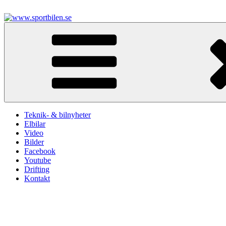
Hoppa
till
innehåll
www.sportbilen.se
Sportbilen
Teknik- & bilnyheter
Elbilar
Video
Bilder
Facebook
Youtube
Drifting
Kontakt