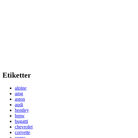
Etiketter
alpine
amg
aston
audi
bentley
bmw
bugatti
chevrolet
corvette
cupra