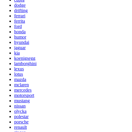
dodge
drifting
ferrari
ferrita
ford
honda
humor
hyundai
jaguar
kia
koenigsegg
lamborghini
lexus
lotus
mazda
mclaren
mercedes
motorsport
mustang
nissan
olycka
polestar
porsche
renault