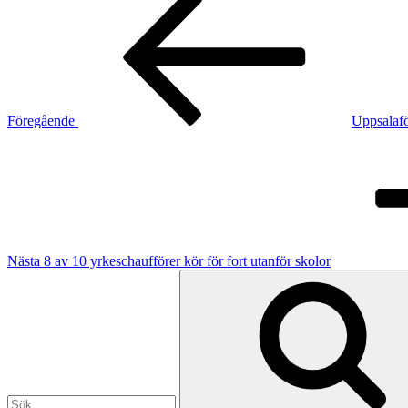
inlägg
Föregående
Uppsalafö
Nästa
inlägg
Nästa
8 av 10 yrkeschaufförer kör för fort utanför skolor
Sök
efter: