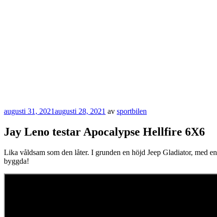
Publicerat
augusti 31, 2021
augusti 28, 2021
av
sportbilen
Jay Leno testar Apocalypse Hellfire 6X6
Lika våldsam som den låter. I grunden en höjd Jeep Gladiator, med e
byggda!