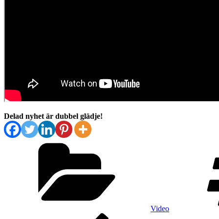
Delad nyhet är dubbel glädje!
Kategorier
Video
Inläggsnavigering
Föregående