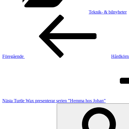
Teknik- & bilnyheter
Inläggsnavigering
Föregående
inlägg
Föregående
Hårdkörn
Nästa
inlägg
Nästa
Turtle Wax presenterar serien ”Hemma hos Johan”
Sök
efter: