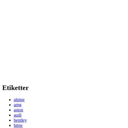
Etiketter
alpine
amg
aston
audi
bentley
bmw