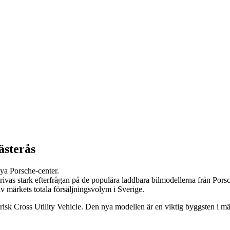
ästerås
nya Porsche-center.
tillskrivas stark efterfrågan på de populära laddbara bilmodellerna frå
av märkets totala försäljningsvolym i Sverige.
trisk Cross Utility Vehicle. Den nya modellen är en viktig byggsten i m