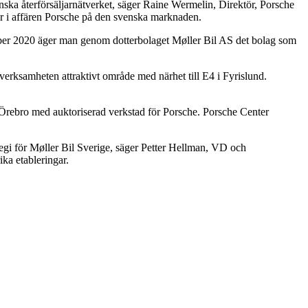
nska återförsäljarnätverket, säger Raine Wermelin, Direktör, Porsche
gör i affären Porsche på den svenska marknaden.
mber 2020 äger man genom dotterbolaget Møller Bil AS det bolag som
 verksamheten attraktivt område med närhet till E4 i Fyrislund.
r Örebro med auktoriserad verkstad för Porsche. Porsche Center
tegi för Møller Bil Sverige, säger Petter Hellman, VD och
ka etableringar.