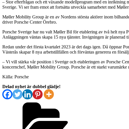
– Stor efterfrågan och ett växande modellprogram med en inriktning mo
Sverige. Vi ser fram emot att fortsätta utveckla samarbetet med Møller
Møller Mobility Group är en av Nordens största aktörer inom bilhan
driver Porsche Center Örebro.
Porsche Sverige har nu valt Møller Bil för etablering av två helt nya 
Anläggningen väntas skapa 15 nya tjänster. Invigningen är planerad til
Redan under det första kvartalet 2023 är det dags igen. Då öppnar Por
Västerås skapar 8 nya arbetstillfällen och förväntas generera en försälj
– Vi vill stärka vår position i Sverige och etableringen av Porsche C
koncernchef, Møller Mobility Group. Porsche är ett starkt varumärke
Källa: Porsche
Delad nyhet är dubbel glädje!
Kategorier