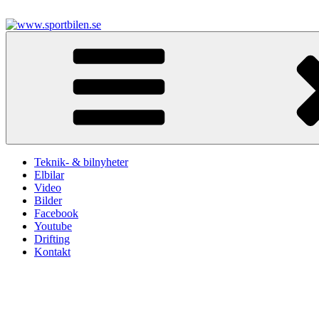
Hoppa
till
innehåll
www.sportbilen.se
Sportbilen
Teknik- & bilnyheter
Elbilar
Video
Bilder
Facebook
Youtube
Drifting
Kontakt