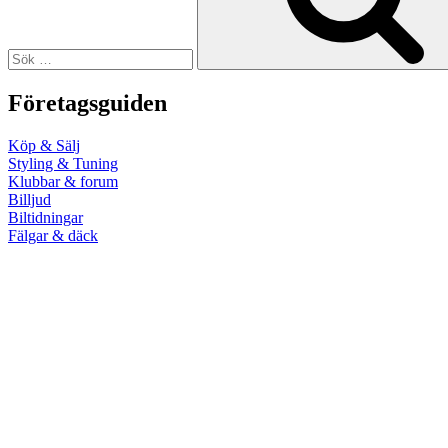
Företagsguiden
Köp & Sälj
Styling & Tuning
Klubbar & forum
Billjud
Biltidningar
Fälgar & däck