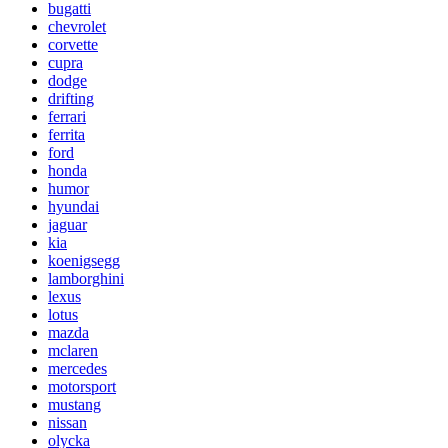
bugatti
chevrolet
corvette
cupra
dodge
drifting
ferrari
ferrita
ford
honda
humor
hyundai
jaguar
kia
koenigsegg
lamborghini
lexus
lotus
mazda
mclaren
mercedes
motorsport
mustang
nissan
olycka