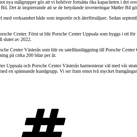
t nya målgrupper gör att vi behöver fortsätta öka kapaciteten i det sve
 Bil. Det är inspirerande att se de betydande investeringar Møller Bil 
del med verksamhet både som importör och återförsäljare. Sedan septe
Porsche Center. Först ut blir Porsche Center Uppsala som byggs i ett för
l slutet av 2022.
sche Center Västerås som blir en satellitanläggning till Porsche Cente
ning på cirka 200 bilar per år.
enter Uppsala och Porsche Center Västerås harmonierar väl med vår stra
 med en spännande kundgrupp. Vi ser fram emot två mycket framgångsri
Taggar