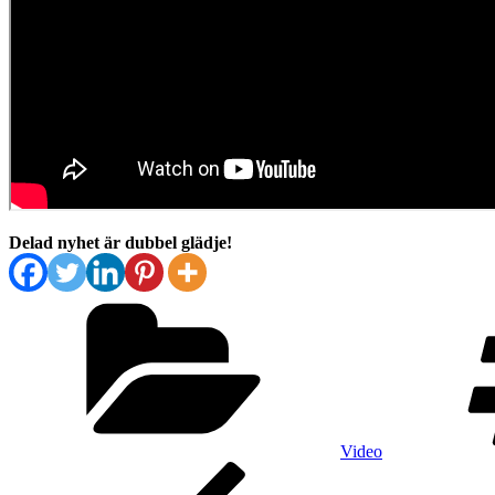
Delad nyhet är dubbel glädje!
Kategorier
Video
Inläggsnavigering
Föregående
inlägg