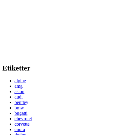
Etiketter
alpine
amg
aston
audi
bentley
bmw
bugatti
chevrolet
corvette
cupra
dodge