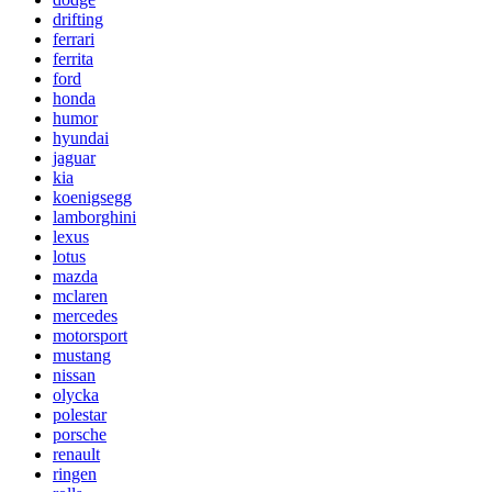
drifting
ferrari
ferrita
ford
honda
humor
hyundai
jaguar
kia
koenigsegg
lamborghini
lexus
lotus
mazda
mclaren
mercedes
motorsport
mustang
nissan
olycka
polestar
porsche
renault
ringen