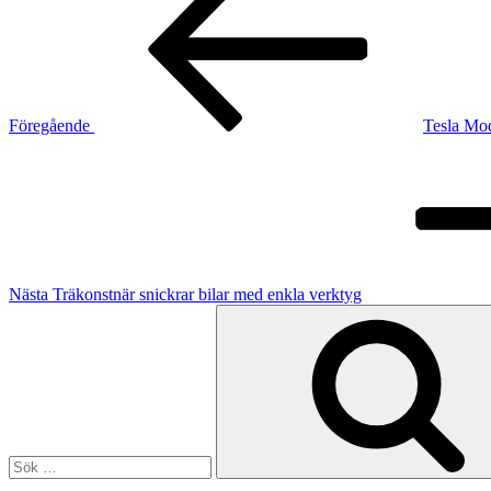
Föregående
Tesla Mod
Nästa
inlägg
Nästa
Träkonstnär snickrar bilar med enkla verktyg
Sök
efter: