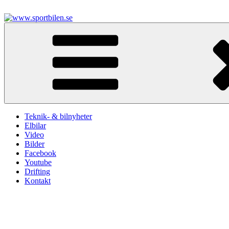
Hoppa
till
innehåll
www.sportbilen.se
Sportbilen
Teknik- & bilnyheter
Elbilar
Video
Bilder
Facebook
Youtube
Drifting
Kontakt