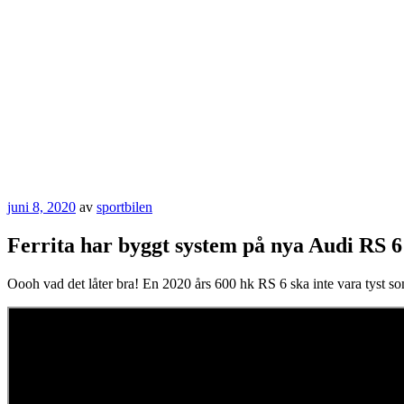
Publicerat
juni 8, 2020
av
sportbilen
Ferrita har byggt system på nya Audi RS 6
Oooh vad det låter bra! En 2020 års 600 hk RS 6 ska inte vara tyst som 