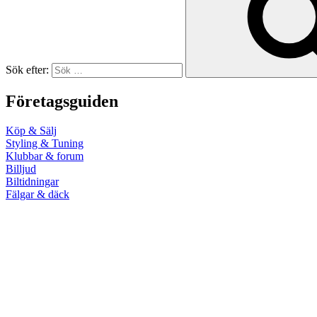
Sök efter:
Företagsguiden
Köp & Sälj
Styling & Tuning
Klubbar & forum
Billjud
Biltidningar
Fälgar & däck