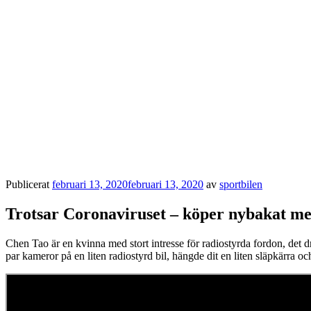
Nödvändiga
Dessa kakor
går inte att
välja bort. De
behövs för att
hemsidan
över huvud
taget ska
Publicerat
februari 13, 2020
februari 13, 2020
av
sportbilen
fungera.
Trotsar Coronaviruset – köper nybakat med
Statistik
Chen Tao är en kvinna med stort intresse för radiostyrda fordon, det 
För att vi ska
par kameror på en liten radiostyrd bil, hängde dit en liten släpkärra o
kunna
förbättra
hemsidans
funktionalitet
och