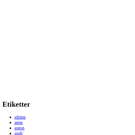
Etiketter
alpine
amg
aston
audi