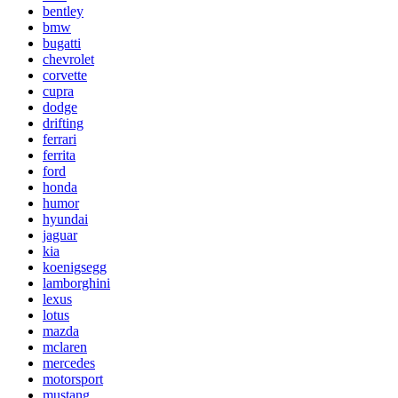
bentley
bmw
bugatti
chevrolet
corvette
cupra
dodge
drifting
ferrari
ferrita
ford
honda
humor
hyundai
jaguar
kia
koenigsegg
lamborghini
lexus
lotus
mazda
mclaren
mercedes
motorsport
mustang