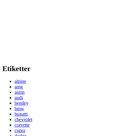
Etiketter
alpine
amg
aston
audi
bentley
bmw
bugatti
chevrolet
corvette
cupra
dodge