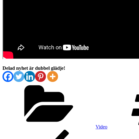
Delad nyhet är dubbel glädje!
Kategorier
Video
Inläggsnavigering
Föregående
inlägg