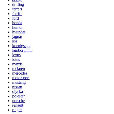
drifting
ferrari
ferrita
ford
honda
humor
hyundai
jaguar
kia
koenigsegg
lamborghini
lexus
lotus
mazda
mclaren
mercedes
motorsport
mustang
nissan
olycka
polestar
porsche
renault
ringen