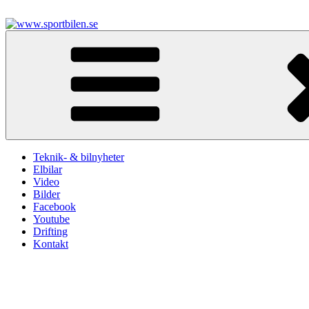
Hoppa
till
innehåll
www.sportbilen.se
Sportbilen
Teknik- & bilnyheter
Elbilar
Video
Bilder
Facebook
Youtube
Drifting
Kontakt