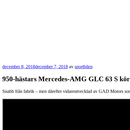
Publicerat
december 8, 2018
december 7, 2018
av
sportbilen
950-hästars Mercedes-AMG GLC 63 S kör 
Snabb från fabrik – men därefter vidareutvecklad av GAD Motors som v