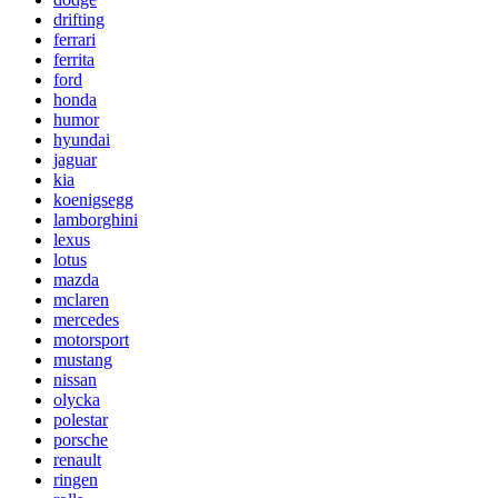
drifting
ferrari
ferrita
ford
honda
humor
hyundai
jaguar
kia
koenigsegg
lamborghini
lexus
lotus
mazda
mclaren
mercedes
motorsport
mustang
nissan
olycka
polestar
porsche
renault
ringen