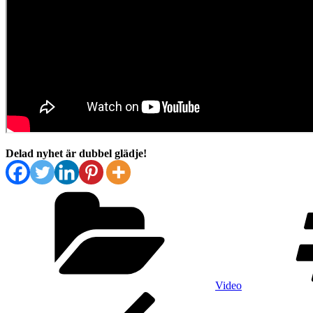
Delad nyhet är dubbel glädje!
Kategorier
Video
Inläggsnavigering
Föregående
inlägg