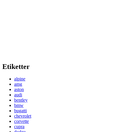
Etiketter
alpine
amg
aston
audi
bentley
bmw
bugatti
chevrolet
corvette
cupra
dodge