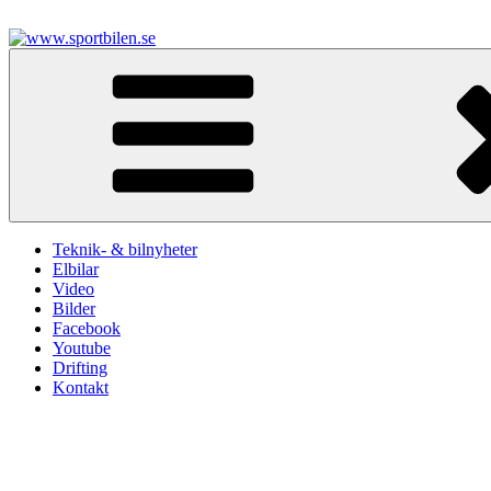
Hoppa
till
innehåll
www.sportbilen.se
Sportbilen
Teknik- & bilnyheter
Elbilar
Video
Bilder
Facebook
Youtube
Drifting
Kontakt