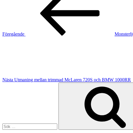
Föregående
Monsterlj
Nästa
inlägg
Nästa
Utmaning mellan trimmad McLaren 720S och BMW 1000RR
Sök
efter: