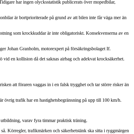
 Tidigare har ingen olycksstatistik publicerats över mopedbilar,
nbilar är bortprioriterade på grund av att bilen inte får väga mer än
stning som krockkuddar är inte obligatoriskt. Konsekvenserna av en
säger Johan Granholm, motorexpert på försäkringsbolaget If.
 dö vid en kollision då det saknas airbag och adekvat krocksäkerhet.
sken att föraren vaggas in i en falsk trygghet och tar större risker än
 övrig trafik har en hastighetsbegränsning på upp till 100 km/h.
bildning, varav fyra timmar praktisk träning.
så. Körregler, trafikmärken och säkerhetstänk ska sitta i ryggmärgen