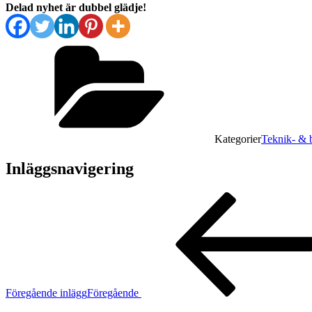
Delad nyhet är dubbel glädje!
Kategorier
Teknik- & b
Inläggsnavigering
Föregående inlägg
Föregående