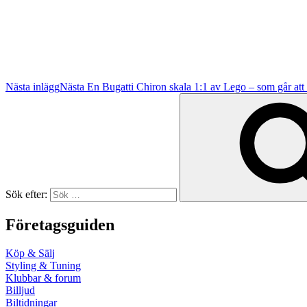
Nästa inlägg
Nästa
En Bugatti Chiron skala 1:1 av Lego – som går att
Sök efter:
Företagsguiden
Köp & Sälj
Styling & Tuning
Klubbar & forum
Billjud
Biltidningar