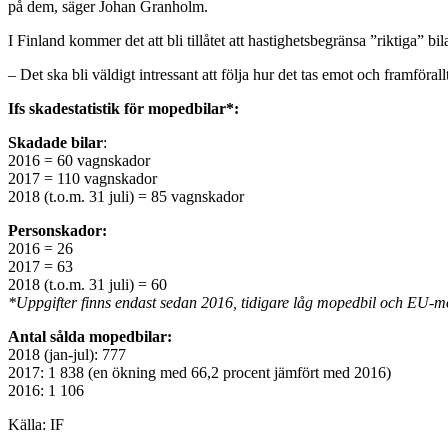
på dem, säger Johan Granholm.
I Finland kommer det att bli tillåtet att hastighetsbegränsa ”riktiga” bi
– Det ska bli väldigt intressant att följa hur det tas emot och framför
Ifs skadestatistik för mopedbilar*:
Skadade bilar
:
2016 = 60 vagnskador
2017 = 110 vagnskador
2018 (t.o.m. 31 juli) = 85 vagnskador
Personskador:
2016 = 26
2017 = 63
2018 (t.o.m. 31 juli) = 60
*Uppgifter finns endast sedan 2016, tidigare låg mopedbil och EU-mo
Antal sålda mopedbilar:
2018 (jan-jul): 777
2017: 1 838 (en ökning med 66,2 procent jämfört med 2016)
2016: 1 106
Källa: IF