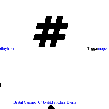
ilnyheter
Taggar
mopedb
Brutal Camaro -67 byggd åt Chris Evans