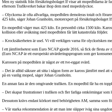
Men ny statistik från försäkringsbolaget If visar att mopedbilarna är fa
eftersom Trafikverket bakar ihop dem med mopedolyckor.
– Olyckorna är ofta allvarliga, mopedbilen demoleras totalt och föraren
425 kilo, säger Johan Granholm, motorexpert på försäkringsbolaget If
En mopedbil väger max 425 kilo. En personbil cirka 1500 kilo. Karos
kollision eller avåkning med mopedbilen får lätt katastrofala följder.
– Krocksäkerheten är usel. Vi vill verkligen varna för olycksrisken m
I ett jämförelsetest som Euro NCAP gjorde 2016, så fick de flesta av mo
(Euro NCAP är ett europeiskt utvärderingsprogram som ger konsument
Karossen på mopedbilen är något av ett tve-eggat svärd.
– Det är alltid säkrare att sitta i någon form av kaross jämfört med att
på en vanlig moped, säger Johan Granholm.
En annan fara är den omgivande trafiken. En mopedbil får ha en toppha
– Det skapar frustrationer i trafiken och fler farliga omkörningar som 
Dessutom krävs endast körkort med behörigheten AM, samma som för EU
– Vår starka rekommendation är att man inte släpper iväg sina ungdom