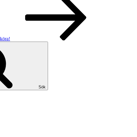
 köra!
Sök