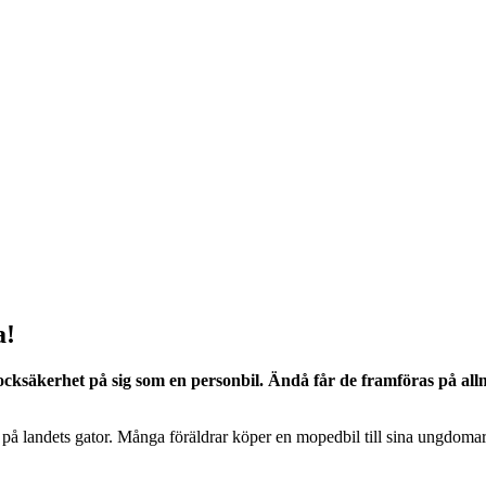
a!
ocksäkerhet på sig som en personbil. Ändå får de framföras på allmä
ute på landets gator. Många föräldrar köper en mopedbil till sina ungdoma