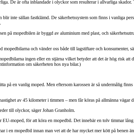
rliga. De är ofta inblandade i olyckor som resulterar i allvarliga skador.
 blir inte sällan fastklämd. De säkerhetssystem som finns i vanliga perso
.
sen på mopedbilen är byggd av aluminium med plast, och säkerhetsutru
ed mopedbilarna och vänder oss både till lagstiftare och konsumenter, 
pedbilarna ingen eller en stjärna vilket betyder att det är hög risk att
information om säkerheten hos nya bilar.)
 sitta på en vanlig moped. Men eftersom karossen är så undermålig finns ri
stighet av 45 kilometer i timmen – men får köras på allmänna vägar där
leder till olyckor, säger Johan Granholm.
-moped, för att köra en mopedbil. Det innebär en tolv timmar lång ut
ar i en mopedbil innan man vet att de har mycket mer kött på benen än 