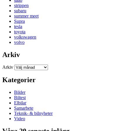
saab
strippen
subaru
summer meet
Supra
tesla
toyota
volkswagen
volvo
Arkiv
Arkiv
Kategorier
Bilder
Biltest
Elbilar
Samarbete
Teknik- & bilnyheter
Video
Våra 20 senaste inlägg