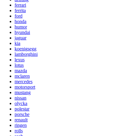
ferrari
ferrita
ford
honda
humor
hyundai
jaguar
kia
koenigsegg
lamborghini
lexus
lotus
mazda
mclaren
mercedes
motorsport
mustang
nissan
olycka
polestar
porsche
renault
ringen
rolls