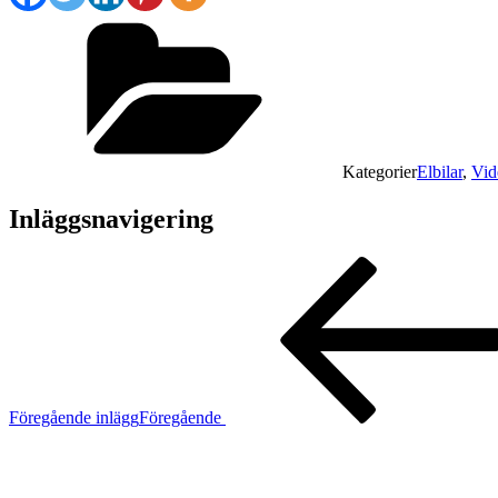
Kategorier
Elbilar
,
Vid
Inläggsnavigering
Föregående inlägg
Föregående