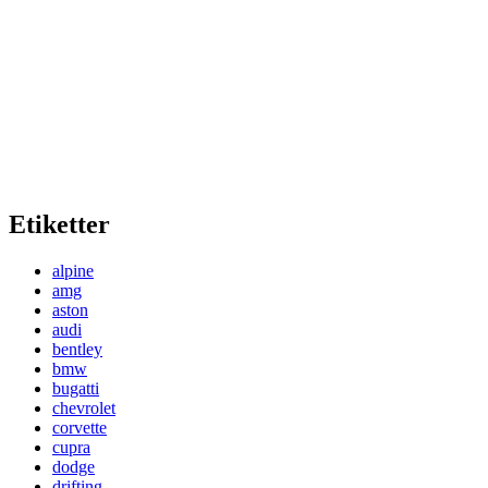
Etiketter
alpine
amg
aston
audi
bentley
bmw
bugatti
chevrolet
corvette
cupra
dodge
drifting