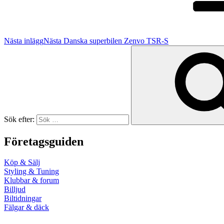
Nästa inlägg
Nästa
Danska superbilen Zenvo TSR-S
Sök efter:
Företagsguiden
Köp & Sälj
Styling & Tuning
Klubbar & forum
Billjud
Biltidningar
Fälgar & däck