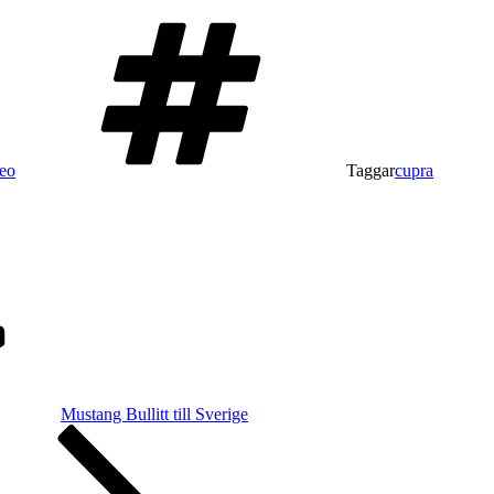
eo
Taggar
cupra
Mustang Bullitt till Sverige