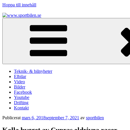
Hoppa till innehåll
www.sportbilen.se
Sportbilen
Teknik- & bilnyheter
Elbilar
Video
Bilder
Facebook
Youtube
Drifting
Kontakt
Publicerat
mars 6, 2018
september 7, 2021
av
sportbilen
Kolla bygget av Cupras eldrivna racer