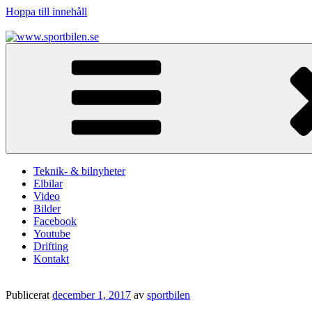
Hoppa till innehåll
www.sportbilen.se
Sportbilen
Teknik- & bilnyheter
Elbilar
Video
Bilder
Facebook
Youtube
Drifting
Kontakt
Publicerat
december 1, 2017
av
sportbilen