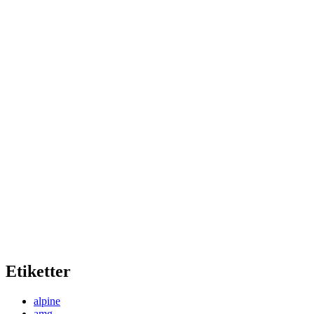
Etiketter
alpine
amg