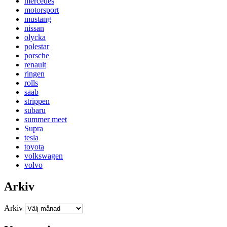
mercedes
motorsport
mustang
nissan
olycka
polestar
porsche
renault
ringen
rolls
saab
strippen
subaru
summer meet
Supra
tesla
toyota
volkswagen
volvo
Arkiv
Arkiv