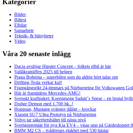
Kategorier
Bilder
Biltest
Elbilar
Samarbete
Teknik- & bilnyheter
Video
Våra 20 senaste inlägg
Dacia avslöjar Hipster Concept – folkets elbil är här
Vallåkraträffen 2025 till helgen
Praga Bohema – superbilen som du aldrig hört talas om
Drifting-Tesla verkar kul!
Framgångsrikt 24-timmars på Nürburgring för Volkswagen Go
Här är framtidens Mercedes-AMG!
Svenskt kraftpaket: Koenigsegg Sadair´s Spear – en brutal hyll
Dodge Demon med 1.700 hk..!
Hoppsan, Mustang svänger dåligt – krockar
Xiaomi SU7 Ultra Prototyp på Nürburgring
Volvo tar säkerhetsbältet till nästa nivå
Sverigepremiär för nya Kia EV4 – visas upp på Gärdesloppet 8
BMW M2 CS – tvådörrars elakhet med 530 hästar