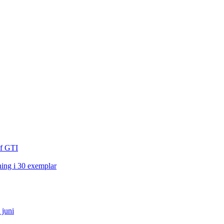
lf GTI
ning i 30 exemplar
 juni