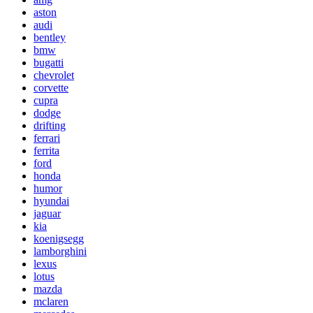
aston
audi
bentley
bmw
bugatti
chevrolet
corvette
cupra
dodge
drifting
ferrari
ferrita
ford
honda
humor
hyundai
jaguar
kia
koenigsegg
lamborghini
lexus
lotus
mazda
mclaren