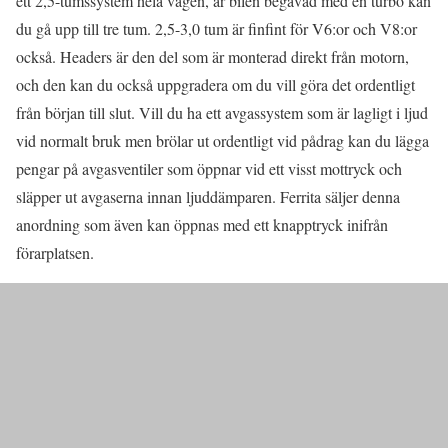
ett 2,5-tumssystem hela vägen, är bilen begåvad med en turbo kan
du gå upp till tre tum. 2,5-3,0 tum är finfint för V6:or och V8:or
också. Headers är den del som är monterad direkt från motorn,
och den kan du också uppgradera om du vill göra det ordentligt
från början till slut. Vill du ha ett avgassystem som är lagligt i ljud
vid normalt bruk men brölar ut ordentligt vid pådrag kan du lägga
pengar på avgasventiler som öppnar vid ett visst mottryck och
släpper ut avgaserna innan ljuddämparen. Ferrita säljer denna
anordning som även kan öppnas med ett knapptryck inifrån
förarplatsen.