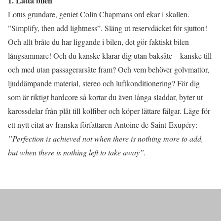
1. Lätta bilen
Lotus grundare, geniet Colin Chapmans ord ekar i skallen.
”Simplify, then add lightness”. Släng ut reservdäcket för sjutton!
Och allt bråte du har liggande i bilen, det gör faktiskt bilen
långsammare! Och du kanske klarar dig utan baksäte – kanske till
och med utan passagerarsäte fram? Och vem behöver golvmattor,
ljuddämpande material, stereo och luftkonditionering? För dig
som är riktigt hardcore så kortar du även långa sladdar, byter ut
karossdelar från plåt till kolfiber och köper lättare fälgar. Läge för
ett nytt citat av franska författaren Antoine de Saint-Exupéry:
”Perfection is achieved not when there is nothing more to add,
but when there is nothing left to take away”.