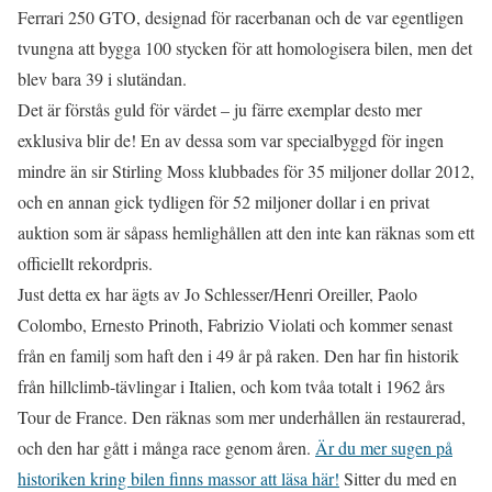
Ferrari 250 GTO, designad för racerbanan och de var egentligen
tvungna att bygga 100 stycken för att homologisera bilen, men det
blev bara 39 i slutändan.
Det är förstås guld för värdet – ju färre exemplar desto mer
exklusiva blir de! En av dessa som var specialbyggd för ingen
mindre än sir Stirling Moss klubbades för 35 miljoner dollar 2012,
och en annan gick tydligen för 52 miljoner dollar i en privat
auktion som är såpass hemlighållen att den inte kan räknas som ett
officiellt rekordpris.
Just detta ex har ägts av Jo Schlesser/Henri Oreiller, Paolo
Colombo, Ernesto Prinoth, Fabrizio Violati och kommer senast
från en familj som haft den i 49 år på raken. Den har fin historik
från hillclimb-tävlingar i Italien, och kom tvåa totalt i 1962 års
Tour de France. Den räknas som mer underhållen än restaurerad,
och den har gått i många race genom åren.
Är du mer sugen på
historiken kring bilen finns massor att läsa här!
Sitter du med en