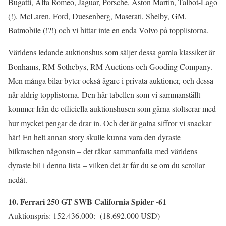
Bugatti, Alfa Romeo, Jaguar, Porsche, Aston Martin, Talbot-Lago
(!), McLaren, Ford, Duesenberg, Maserati, Shelby, GM,
Batmobile (!?!) och vi hittar inte en enda Volvo på topplistorna.
Världens ledande auktionshus som säljer dessa gamla klassiker är
Bonhams, RM Sothebys, RM Auctions och Gooding Company.
Men många bilar byter också ägare i privata auktioner, och dessa
når aldrig topplistorna. Den här tabellen som vi sammanställt
kommer från de officiella auktionshusen som gärna stoltserar med
hur mycket pengar de drar in. Och det är galna siffror vi snackar
här! En helt annan story skulle kunna vara den dyraste
bilkraschen någonsin – det råkar sammanfalla med världens
dyraste bil i denna lista – vilken det är får du se om du scrollar
nedåt.
10. Ferrari 250 GT SWB California Spider -61
Auktionspris: 152.436.000:- (18.692.000 USD)