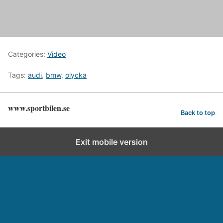
Categories:
Video
Tags:
audi
,
bmw
,
olycka
www.sportbilen.se
Back to top
Exit mobile version