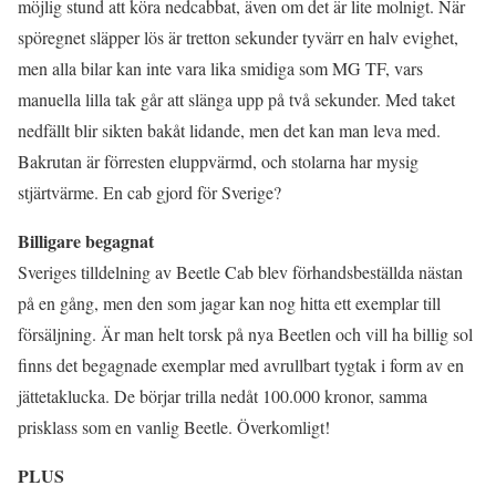
möjlig stund att köra nedcabbat, även om det är lite molnigt. När
spöregnet släpper lös är tretton sekunder tyvärr en halv evighet,
men alla bilar kan inte vara lika smidiga som MG TF, vars
manuella lilla tak går att slänga upp på två sekunder. Med taket
nedfällt blir sikten bakåt lidande, men det kan man leva med.
Bakrutan är förresten eluppvärmd, och stolarna har mysig
stjärtvärme. En cab gjord för Sverige?
Billigare begagnat
Sveriges tilldelning av Beetle Cab blev förhandsbeställda nästan
på en gång, men den som jagar kan nog hitta ett exemplar till
försäljning. Är man helt torsk på nya Beetlen och vill ha billig sol
finns det begagnade exemplar med avrullbart tygtak i form av en
jättetaklucka. De börjar trilla nedåt 100.000 kronor, samma
prisklass som en vanlig Beetle. Överkomligt!
PLUS