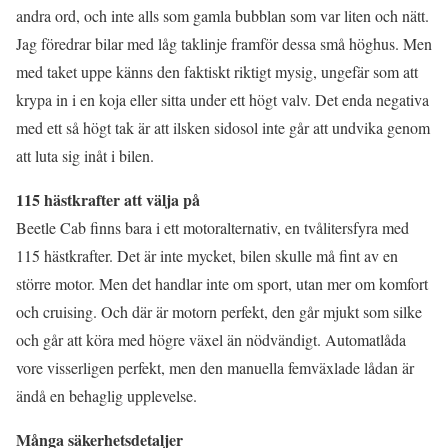
andra ord, och inte alls som gamla bubblan som var liten och nätt.
Jag föredrar bilar med låg taklinje framför dessa små höghus. Men
med taket uppe känns den faktiskt riktigt mysig, ungefär som att
krypa in i en koja eller sitta under ett högt valv. Det enda negativa
med ett så högt tak är att ilsken sidosol inte går att undvika genom
att luta sig inåt i bilen.
115 hästkrafter att välja på
Beetle Cab finns bara i ett motoralternativ, en tvålitersfyra med
115 hästkrafter. Det är inte mycket, bilen skulle må fint av en
större motor. Men det handlar inte om sport, utan mer om komfort
och cruising. Och där är motorn perfekt, den går mjukt som silke
och går att köra med högre växel än nödvändigt. Automatlåda
vore visserligen perfekt, men den manuella femväxlade lådan är
ändå en behaglig upplevelse.
Många säkerhetsdetaljer