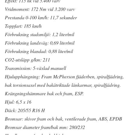
Effekt: 115 hk vid 5.400 varv
Vridmoment: 172 Nm vid 3.200 varv
Prestanda 0-100 km/h: 11,7 sekunder
Toppfart: 185 km/h
Förbrukning stadsmiljö: 1,2 liter/mil
Förbrukning landsväg: 0,69 liter/mil
Förbrukning blandad: 0,88 liter/mil
CO2-utsläpp g/km: 211
Transmission: 5-växlad manuell
Hjulupphängning: Fram McPherson fjäderben, spiralfjädring,
bak torsionsaxel med bakåtriktade länkarmar, spiralfjädring.
Krängningshämmare bak och fram, ESP.
Hjul: 6,5 x 16
Däck: 205/55 R16 H
Bromsar: skivor fram och bak, ventilerade fram, ABS, EPDB
Bromsar diameter fram/bak mm: 280/232