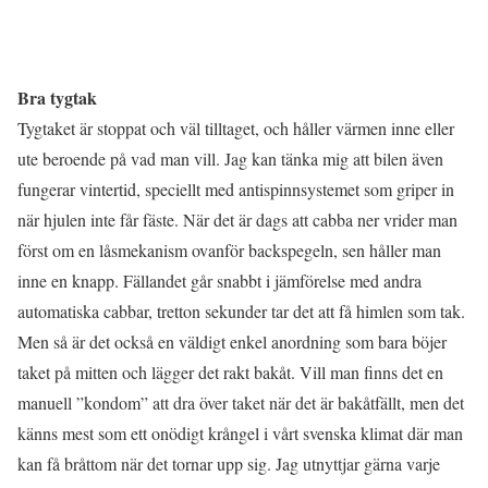
Bra tygtak
Tygtaket är stoppat och väl tilltaget, och håller värmen inne eller
ute beroende på vad man vill. Jag kan tänka mig att bilen även
fungerar vintertid, speciellt med antispinnsystemet som griper in
när hjulen inte får fäste. När det är dags att cabba ner vrider man
först om en låsmekanism ovanför backspegeln, sen håller man
inne en knapp. Fällandet går snabbt i jämförelse med andra
automatiska cabbar, tretton sekunder tar det att få himlen som tak.
Men så är det också en väldigt enkel anordning som bara böjer
taket på mitten och lägger det rakt bakåt. Vill man finns det en
manuell ”kondom” att dra över taket när det är bakåtfällt, men det
känns mest som ett onödigt krångel i vårt svenska klimat där man
kan få bråttom när det tornar upp sig. Jag utnyttjar gärna varje