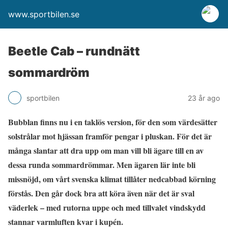
www.sportbilen.se
Beetle Cab – rundnätt
sommardröm
sportbilen
23 år ago
Bubblan finns nu i en taklös version, för den som värdesätter
solstrålar mot hjässan framför pengar i pluskan. För det är
många slantar att dra upp om man vill bli ägare till en av
dessa runda sommardrömmar. Men ägaren lär inte bli
missnöjd, om vårt svenska klimat tillåter nedcabbad körning
förstås. Den går dock bra att köra även när det är sval
väderlek – med rutorna uppe och med tillvalet vindskydd
stannar varmluften kvar i kupén.