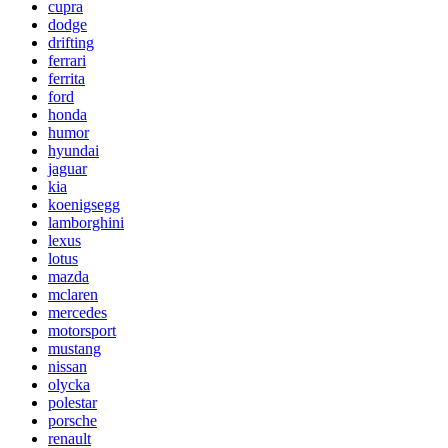
cupra
dodge
drifting
ferrari
ferrita
ford
honda
humor
hyundai
jaguar
kia
koenigsegg
lamborghini
lexus
lotus
mazda
mclaren
mercedes
motorsport
mustang
nissan
olycka
polestar
porsche
renault