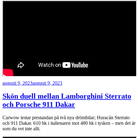
Publicerat
augusti 9, 2023
augusti 9, 2023
Skön duell mellan Lamborghini Sterrato
och Porsche 911 Dakar
Carwow testar prestandan på två nya drömbilar; Huracán Sterrato
och 911 Dakar. 610 hk i italienaren mot 480 hk i tysken – men det är
som du vet inte allt.