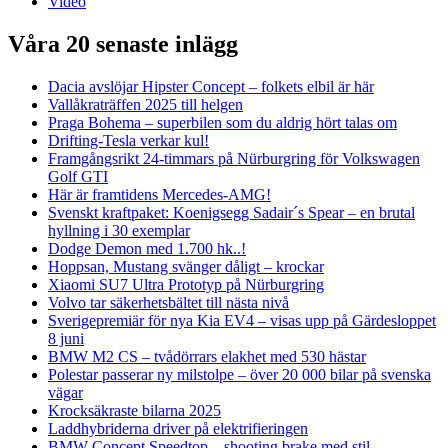
Video
Våra 20 senaste inlägg
Dacia avslöjar Hipster Concept – folkets elbil är här
Vallåkraträffen 2025 till helgen
Praga Bohema – superbilen som du aldrig hört talas om
Drifting-Tesla verkar kul!
Framgångsrikt 24-timmars på Nürburgring för Volkswagen
Golf GTI
Här är framtidens Mercedes-AMG!
Svenskt kraftpaket: Koenigsegg Sadair´s Spear – en brutal
hyllning i 30 exemplar
Dodge Demon med 1.700 hk..!
Hoppsan, Mustang svänger dåligt – krockar
Xiaomi SU7 Ultra Prototyp på Nürburgring
Volvo tar säkerhetsbältet till nästa nivå
Sverigepremiär för nya Kia EV4 – visas upp på Gärdesloppet
8 juni
BMW M2 CS – tvådörrars elakhet med 530 hästar
Polestar passerar ny milstolpe – över 20 000 bilar på svenska
vägar
Krocksäkraste bilarna 2025
Laddhybriderna driver på elektrifieringen
BMW Concept Speedtop – shooting brake med stil