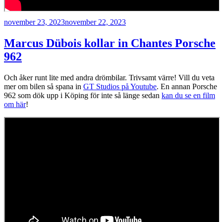
Publicerat
november 23, 2023
november 22, 2023
Marcus Dübois kollar in Chantes Porsche
962
Och åker runt lite med andra drömbilar. Trivsamt värre! Vill du veta
mer om bilen så spana in
GT Studios på Youtube
. En annan Porsche
962 som dök upp i Köping för inte så länge sedan
kan du se en film
om här
!