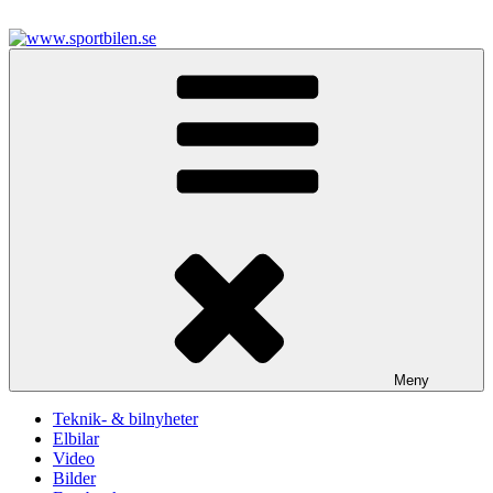
Hoppa
till
innehåll
www.sportbilen.se
Sportbilen
Meny
Teknik- & bilnyheter
Elbilar
Video
Bilder