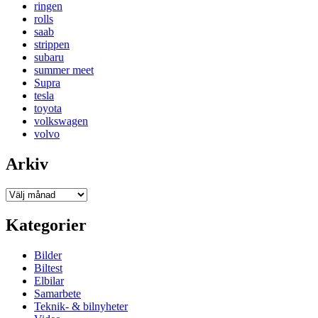
ringen
rolls
saab
strippen
subaru
summer meet
Supra
tesla
toyota
volkswagen
volvo
Arkiv
Arkiv
Kategorier
Bilder
Biltest
Elbilar
Samarbete
Teknik- & bilnyheter