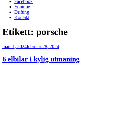
Facebook
Youtube
Drifting
Kontakt
Etikett:
porsche
Publicerat
mars 1, 2024
februari 28, 2024
6 elbilar i kylig utmaning