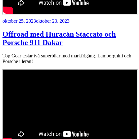
Publicerat
oktober 25, 2023
oktober 23, 2023
Offroad med Huracán Staccato och
Porsche 911 Dakar
Top Gear testar två superbilar med markfrigång. Lamborghini och
Porsche i leran!