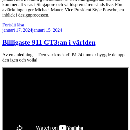
kommer att visas i Singapore och världspremiären sänds live. Före
avtäckningen ger Michael Mauer, Vice President Style Porsche, en
inblick i designprocessen.
”Nya
Fortsätt läsa
Publicerat
helt
januari 17, 2024
januari 15, 2024
elektriska
Macan
Billigaste 911 GT3:an i världen
är
på
Av en anledning… Den var krockad! På 24 timmar byggde de upp
väg”
den igen och voila!