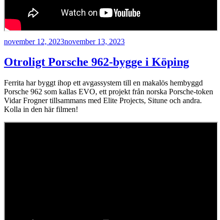
Publicerat
november 12, 2023
november 13, 2023
Otroligt Porsche 962-bygge i Köping
Ferrita har byggt ihop ett avgassystem till en makalös hembyggd
Porsche 962 som kallas EVO, ett projekt från norska Porsche-token
Vidar Frogner tillsammans med Elite Projects, Situne och andra.
Kolla in den här filmen!