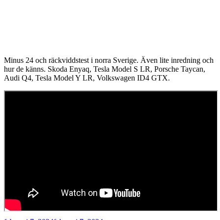
Minus 24 och räckviddstest i norra Sverige. Även lite inredning och
hur de känns. Skoda Enyaq, Tesla Model S LR, Porsche Taycan,
Audi Q4, Tesla Model Y LR, Volkswagen ID4 GTX.