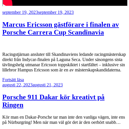
Publicerat
september 19, 2023
september 19, 2023
Marcus Ericsson gästförare i finalen av
Porsche Carrera Cup Scandinavia
Racingstjärnan ansluter till Skandinaviens ledande racingmästerskap
direkt från Indycar-finalen på Laguna Seca. Under säsongens sista
tävlingshelg utmanar Ericsson toppskiktet i startfältet – inklusive sin
lillebror Hampus Ericsson som är en av mästerskapskandidaterna.
”Marcus
Fortsätt läsa
Publicerat
Ericsson
augusti 22, 2023
augusti 21, 2023
gästförare
i
Porsche 911 Dakar kör kreativt på
finalen
Ringen
av
Porsche
Carrera
Kör man en Dakar-Porsche tar man inte den vanliga vägen, inte ens
Cup
på Nürburgring! Men när man väl gör det är den oerhört snabb…
Scandinavia”