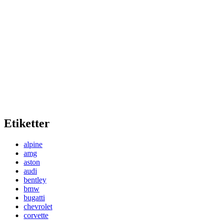
Etiketter
alpine
amg
aston
audi
bentley
bmw
bugatti
chevrolet
corvette