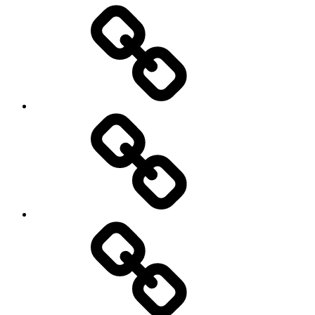
Teknik-
&
bilnyheter
Elbilar
Video