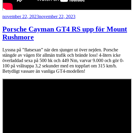
Publicerat
november 22, 2023
november 22, 2023
Porsche Cayman GT4 RS upp för Mount
Rushmore
Lyssna på ”flatsexan” när den sjunger ut över nejden. Porsche
stängde av vägen för allmän trafik och brände loss! 4-liters icke
överladdad sexa på 500 hk och 449 Nm, varvar 9.000 och gör 0-
100 på vrålrappa 3,2 sekunder med en toppfart om 315 km/h.
Betydligt vassare än vanliga GT4-modellen!