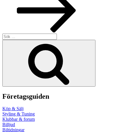
Sök
efter:
Sök
Företagsguiden
Köp & Sälj
Styling & Tuning
Klubbar & forum
Billjud
Biltidningar