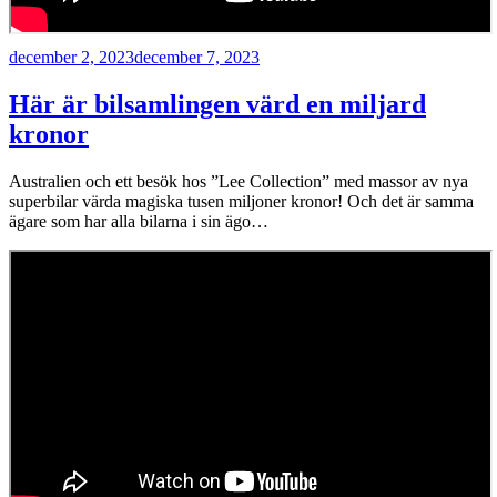
Publicerat
december 2, 2023
december 7, 2023
Här är bilsamlingen värd en miljard
kronor
Australien och ett besök hos ”Lee Collection” med massor av nya
superbilar värda magiska tusen miljoner kronor! Och det är samma
ägare som har alla bilarna i sin ägo…