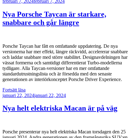
Publicerat
februari 7, 2024
februari 7, 2024
Nya Porsche Taycan är starkare,
snabbare och går längre
Porsche Taycan har fått en omfattande uppdatering. De nya
versionerna har mer effekt, längre räckvidd, accelererar snabbare
och laddar snabbare med större stabilitet. Designavdelningen har
vässat formerna och samtidigt differentierat Turbo-modellerna
tydligare. Alla Taycan-versioner har en mer omfattande
standardutrustningslista och är försedda med den senaste
generationen av interiörkonceptet Porsche Driver Experience.
”Nya
Fortsätt läsa
Publicerat
Porsche
januari 22, 2024
januari 22, 2024
Taycan
är
Nya helt elektriska Macan är på väg
starkare,
snabbare
och
går
Porsche presenterar nya helt elektriska Macan torsdagen den 25
längre”
januari 2024. Andra generationen av den framgångsrika SUV:en