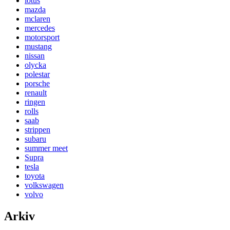
lotus
mazda
mclaren
mercedes
motorsport
mustang
nissan
olycka
polestar
porsche
renault
ringen
rolls
saab
strippen
subaru
summer meet
Supra
tesla
toyota
volkswagen
volvo
Arkiv