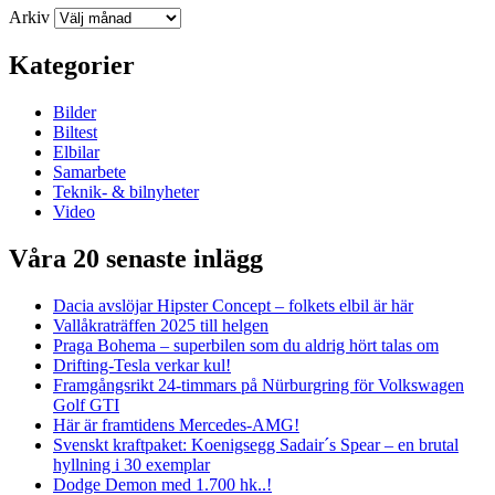
Arkiv
Kategorier
Bilder
Biltest
Elbilar
Samarbete
Teknik- & bilnyheter
Video
Våra 20 senaste inlägg
Dacia avslöjar Hipster Concept – folkets elbil är här
Vallåkraträffen 2025 till helgen
Praga Bohema – superbilen som du aldrig hört talas om
Drifting-Tesla verkar kul!
Framgångsrikt 24-timmars på Nürburgring för Volkswagen
Golf GTI
Här är framtidens Mercedes-AMG!
Svenskt kraftpaket: Koenigsegg Sadair´s Spear – en brutal
hyllning i 30 exemplar
Dodge Demon med 1.700 hk..!