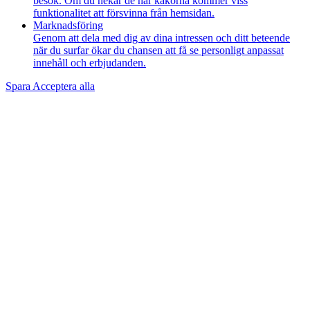
besök. Om du nekar de här kakorna kommer viss
funktionalitet att försvinna från hemsidan.
Marknadsföring
Genom att dela med dig av dina intressen och ditt beteende
när du surfar ökar du chansen att få se personligt anpassat
innehåll och erbjudanden.
Spara
Acceptera alla