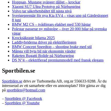
Hoppsan, Mustang svänger dåligt – krockar
Xiaomi SU7 Ultra Prototyp på Nürburgring
Volvo tar säkerhetsbältet till nästa nivå
Sverigepremiär för nya Kia EV4 – visas upp på Gärdesloppet
8 juni
BMW M2 CS – tvådörrars elakhet med 530 hästar
Polestar passerar ny milstolpe – över 20 000 bilar på svenska
vägar
Krocksäkraste bilarna 2025
Laddhybriderna driver på elektrifieringen
BMW Concept Speedtop – shooting brake med stil
Många vill byta bil när ekonomin vänder
Raketen Bugatti Bolide på Nürburgring
DS N°4 – elektrifierad premiummodell med fransk elegans
Sportbilen.se
Sportbilen.se
drivs av Turbomedia AB, org.nr 556633-9288. Är du
intresserad av ett samarbete eller en annonsplats? Hör gärna av dig
på
sportbilen@hotmail.com
–
Sportbilen @ Facebook
–
Sportbilen @ Youtube