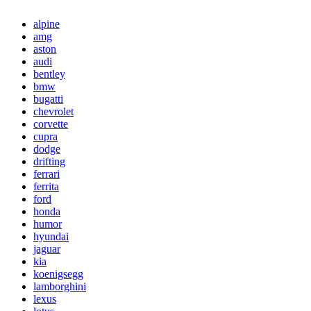
alpine
amg
aston
audi
bentley
bmw
bugatti
chevrolet
corvette
cupra
dodge
drifting
ferrari
ferrita
ford
honda
humor
hyundai
jaguar
kia
koenigsegg
lamborghini
lexus