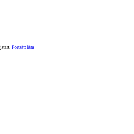
”Officiell
jstart.
Fortsätt läsa
säljstart
för
Hongqi
i
Sverige”