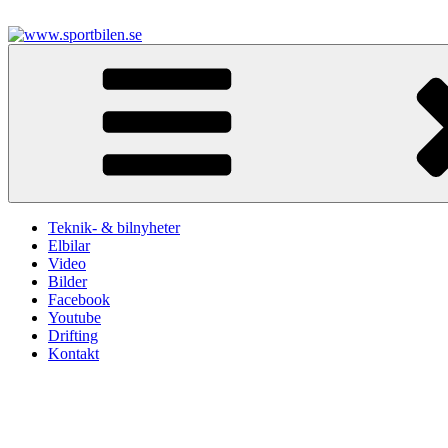
Hoppa
till
innehåll
www.sportbilen.se
Sportbilen
Teknik- & bilnyheter
Elbilar
Video
Bilder
Facebook
Youtube
Drifting
Kontakt