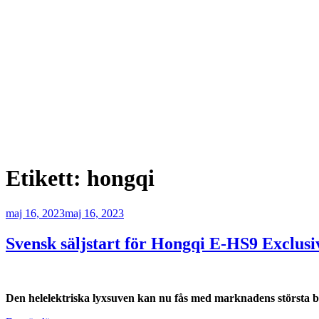
Etikett:
hongqi
Publicerat
maj 16, 2023
maj 16, 2023
Svensk säljstart för Hongqi E-HS9 Exclus
Den helelektriska lyxsuven kan nu fås med marknadens största ba