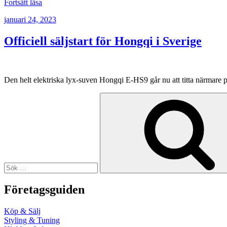
”Svensk
Fortsätt läsa
säljstart
Publicerat
januari 24, 2023
för
Hongqi
E-
Officiell säljstart för Hongqi i Sverige
HS9
Exclusive
Long
Range”
Den helt elektriska lyx-suven Hongqi E-HS9 går nu att titta närmare p
Sök
efter:
Företagsguiden
Köp & Sälj
Styling & Tuning