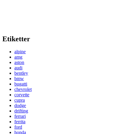
Etiketter
alpine
amg
aston
audi
bentley
bmw
bugatti
chevrolet
corvette
cupra
dodge
drifting
ferrari
ferrita
ford
honda