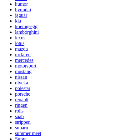
humor
hyundai
jaguar
kia
koenigsegg
lamborghini
lexus
lotus
mazda
mclaren
mercedes
motorsport
mustang
nissan
olycka
polestar
porsche
renault
ringen
rolls
saab
strippen
subaru
summer meet
Supra