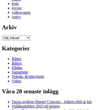
tesla
toyota
volkswagen
volvo
Arkiv
Arkiv
Kategorier
Bilder
Biltest
Elbilar
Samarbete
Teknik- & bilnyheter
Video
Våra 20 senaste inlägg
Dacia avslöjar Hipster Concept – folkets elbil är här
Vallåkraträffen 2025 till helgen