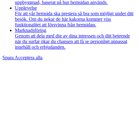
uppbyggnad, baserat på hur hemsidan används.
Upplevelse
För att vår hemsida ska prestera så bra som möjligt under ditt
besök. Om du nekar de här kakorna kommer viss
funktionalitet att försvinna från hemsidan.
Marknadsföring
Genom att dela med dig av dina intressen och ditt beteende
när du surfar ökar du chansen att få se personligt anpassat
innehåll och erbjudanden.
Spara
Acceptera alla