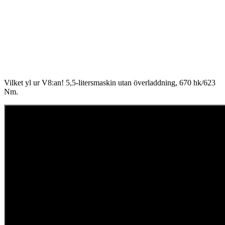
Vilket yl ur V8:an! 5,5-litersmaskin utan överladdning, 670 hk/623
Nm.