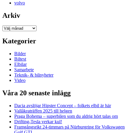
volvo
Arkiv
Arkiv
Kategorier
Bilder
Biltest
Elbilar
Samarbete
Teknik- & bilnyheter
Video
Våra 20 senaste inlägg
Dacia avslöjar Hipster Concept – folkets elbil är här
Vallåkraträffen 2025 till helgen
Praga Bohema – superbilen som du aldrig hört talas om
Drifting-Tesla verkar kul!
Framgångsrikt 24-timmars på Nürburgring för Volkswagen
Golf GTI