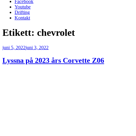
Facebook
Youtube
Drifting
Kontakt
Etikett:
chevrolet
Publicerat
juni 5, 2022
juni 3, 2022
Lyssna på 2023 års Corvette Z06