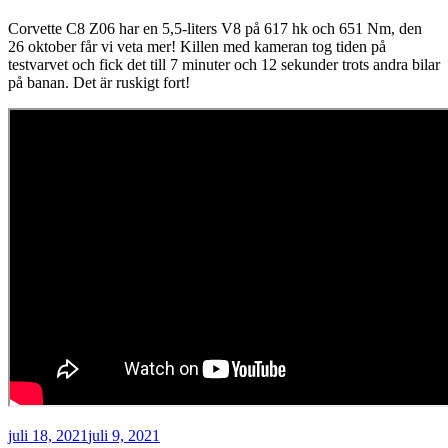
Corvette C8 Z06 har en 5,5-liters V8 på 617 hk och 651 Nm, den
26 oktober får vi veta mer! Killen med kameran tog tiden på
testvarvet och fick det till 7 minuter och 12 sekunder trots andra bilar
på banan. Det är ruskigt fort!
Publicerat
juli 18, 2021
juli 9, 2021