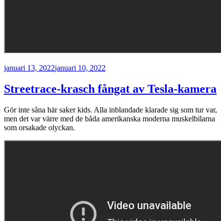
Publicerat
januari 13, 2022
januari 10, 2022
Streetrace-krasch fångat av Tesla-kamera
Gör inte såna här saker kids. Alla inblandade klarade sig som tur var,
men det var värre med de båda amerikanska moderna muskelbilarna
som orsakade olyckan.