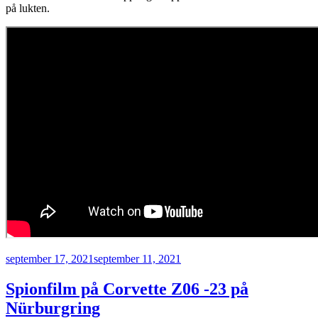
på lukten.
Publicerat
september 17, 2021
september 11, 2021
Spionfilm på Corvette Z06 -23 på
Nürburgring