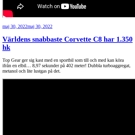
Publicerat
maj 30, 2022
maj 30, 2022
Världens snabbaste Corvette C8 har 1.350
hk
Top Gear ger sig kast med en sportbil som till och med kan köra
ifrån en elbil… 8,97 sekunder på 402 meter! Dubbla turboaggregat,
metanol och lite lustgas på det.