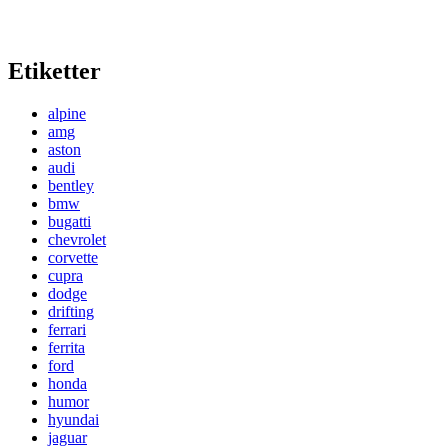
Etiketter
alpine
amg
aston
audi
bentley
bmw
bugatti
chevrolet
corvette
cupra
dodge
drifting
ferrari
ferrita
ford
honda
humor
hyundai
jaguar