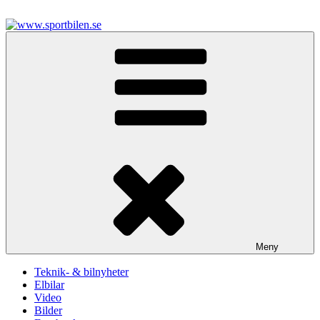
Hoppa
till
innehåll
www.sportbilen.se
Sportbilen
Meny
Teknik- & bilnyheter
Elbilar
Video
Bilder