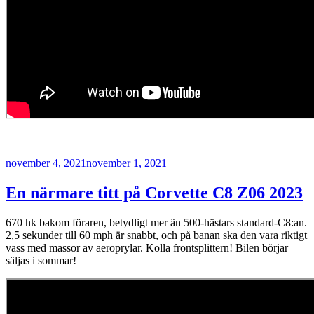
Publicerat
november 4, 2021
november 1, 2021
En närmare titt på Corvette C8 Z06 2023
670 hk bakom föraren, betydligt mer än 500-hästars standard-C8:an.
2,5 sekunder till 60 mph är snabbt, och på banan ska den vara riktigt
vass med massor av aeroprylar. Kolla frontsplittern! Bilen börjar
säljas i sommar!