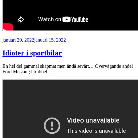
Publicerat
januari 20, 2022
januari 15, 2022
Idioter i sportbilar
En hel del gammal skåpmat men ändå sevärt… Övervägande andel
Ford Mustang i trubbel!