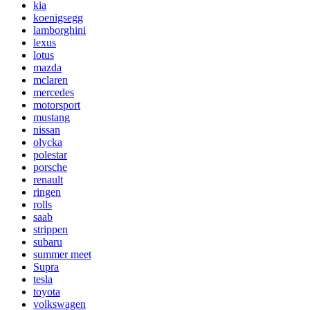
kia
koenigsegg
lamborghini
lexus
lotus
mazda
mclaren
mercedes
motorsport
mustang
nissan
olycka
polestar
porsche
renault
ringen
rolls
saab
strippen
subaru
summer meet
Supra
tesla
toyota
volkswagen