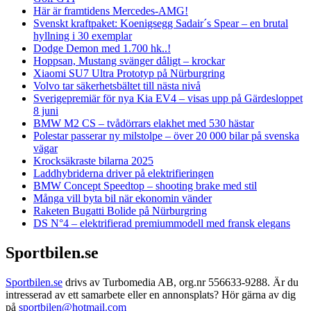
Här är framtidens Mercedes-AMG!
Svenskt kraftpaket: Koenigsegg Sadair´s Spear – en brutal
hyllning i 30 exemplar
Dodge Demon med 1.700 hk..!
Hoppsan, Mustang svänger dåligt – krockar
Xiaomi SU7 Ultra Prototyp på Nürburgring
Volvo tar säkerhetsbältet till nästa nivå
Sverigepremiär för nya Kia EV4 – visas upp på Gärdesloppet
8 juni
BMW M2 CS – tvådörrars elakhet med 530 hästar
Polestar passerar ny milstolpe – över 20 000 bilar på svenska
vägar
Krocksäkraste bilarna 2025
Laddhybriderna driver på elektrifieringen
BMW Concept Speedtop – shooting brake med stil
Många vill byta bil när ekonomin vänder
Raketen Bugatti Bolide på Nürburgring
DS N°4 – elektrifierad premiummodell med fransk elegans
Sportbilen.se
Sportbilen.se
drivs av Turbomedia AB, org.nr 556633-9288. Är du
intresserad av ett samarbete eller en annonsplats? Hör gärna av dig
på
sportbilen@hotmail.com