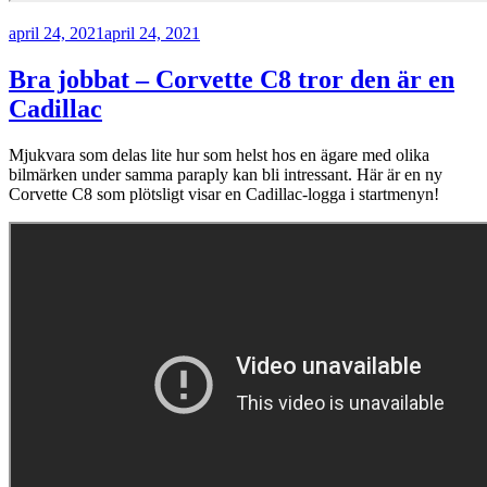
Publicerat
april 24, 2021
april 24, 2021
Bra jobbat – Corvette C8 tror den är en
Cadillac
Mjukvara som delas lite hur som helst hos en ägare med olika
bilmärken under samma paraply kan bli intressant. Här är en ny
Corvette C8 som plötsligt visar en Cadillac-logga i startmenyn!