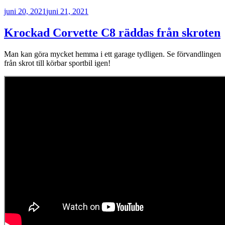
Publicerat
juni 20, 2021
juni 21, 2021
Krockad Corvette C8 räddas från skroten
Man kan göra mycket hemma i ett garage tydligen. Se förvandlingen
från skrot till körbar sportbil igen!