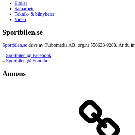
Elbilar
Samarbete
Teknik- & bilnyheter
Video
Sportbilen.se
Sportbilen.se
drivs av Turbomedia AB, org.nr 556633-9288. Är du intr
–
Sportbilen @ Facebook
–
Sportbilen @ Youtube
Annons