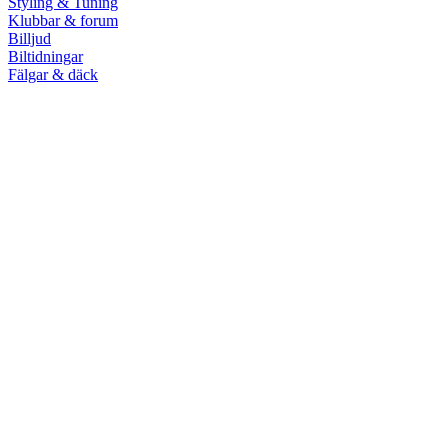
Styling & Tuning
Klubbar & forum
Billjud
Biltidningar
Fälgar & däck