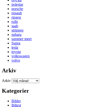
olycka
polestar
porsche
renault
ringen
rolls
saab
strippen
subaru
summer meet
Supra
tesla
toyota
volkswagen
volvo
Arkiv
Arkiv
Kategorier
Bilder
Biltest