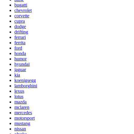
bugatti
chevrolet
corvette
cupra
dodge
drifting
ferrari
ferrita
ford
honda
humor
hyundai
jaguar
kia
koenigsegg
lamborghini
lexus
lotus
mazda
mclaren
mercedes
motorsport
mustang
nissan