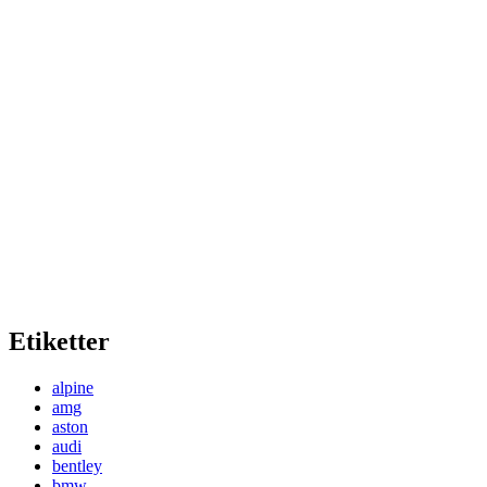
Etiketter
alpine
amg
aston
audi
bentley
bmw