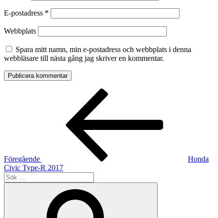
E-postadress
*
Webbplats
Spara mitt namn, min e-postadress och webbplats i denna
webbläsare till nästa gång jag skriver en kommentar.
Inläggsnavigering
Föregående
inlägg
Föregående
Honda
Civic Type-R 2017
Sök
efter:
Sök