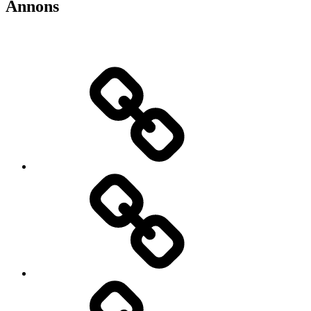
Annons
Teknik-
&
bilnyheter
Elbilar
Video