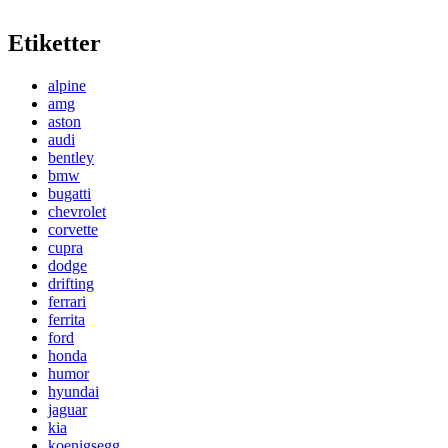
Etiketter
alpine
amg
aston
audi
bentley
bmw
bugatti
chevrolet
corvette
cupra
dodge
drifting
ferrari
ferrita
ford
honda
humor
hyundai
jaguar
kia
koenigsegg