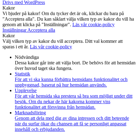
Drivs med WordPress
Kakor
Vi bjuder på kakor! Om du tycker det är ok, klickar du bara på
"Acceptera alla". Du kan såklart välja vilken typ av kakor du vill ha
genom att klicka på "Inställningar".
Läs vår cookie-policy
Inställningar
Acceptera alla
Kakor
Välj vilken typ av kakor du vill acceptera. Ditt val kommer att
sparas i ett år.
Läs vår cookie-policy
Nödvändiga
Dessa kakor går inte att välja bort. De behövs för att hemsidan
över huvud taget ska fungera.
Statistik
För att vi ska kunna förbättra hemsidans funktionalitet och
uppbyggnad, baserat på hur hemsidan används.
Upplevelse
För att vår hemsida ska prestera så bra som möjligt under ditt
besök. Om du nekar de här kakorna kommer viss
funktionalitet att försvinna från hemsidan.
Marknadsföring
Genom att dela med dig av dina intressen och ditt beteende
när du surfar ökar du chansen att få se personligt anpassat
innehåll och erbjudanden.