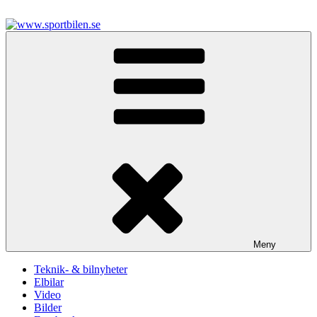
Hoppa
till
innehåll
www.sportbilen.se
Sportbilen
Meny
Teknik- & bilnyheter
Elbilar
Video
Bilder