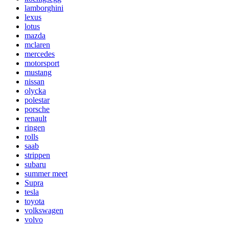
lamborghini
lexus
lotus
mazda
mclaren
mercedes
motorsport
mustang
nissan
olycka
polestar
porsche
renault
ringen
rolls
saab
strippen
subaru
summer meet
Supra
tesla
toyota
volkswagen
volvo