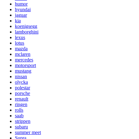
humor
hyundai
jaguar
kia
koenigsegg
lamborghini
lexus
lotus
mazda
mclaren
mercedes
motorsport
mustang
nissan
olycka
polestar
porsche
renault
ringen
rolls
saab
strippen
subaru
summer meet
Supra