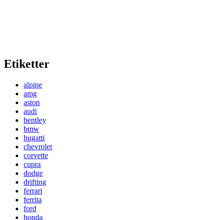
Etiketter
alpine
amg
aston
audi
bentley
bmw
bugatti
chevrolet
corvette
cupra
dodge
drifting
ferrari
ferrita
ford
honda