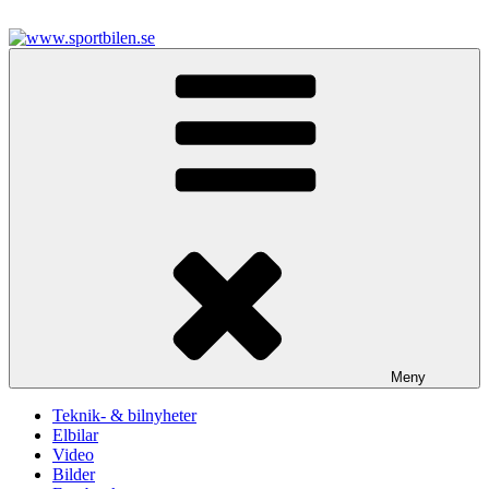
Hoppa
till
innehåll
www.sportbilen.se
Sportbilen
Meny
Teknik- & bilnyheter
Elbilar
Video
Bilder