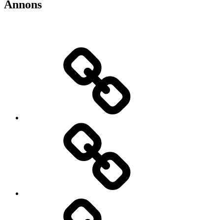
Annons
Teknik-
&
bilnyheter
Elbilar
Video