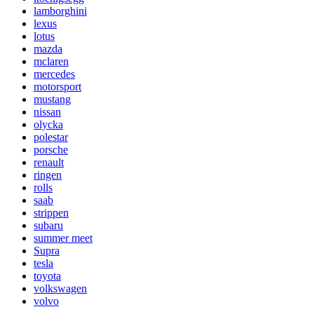
lamborghini
lexus
lotus
mazda
mclaren
mercedes
motorsport
mustang
nissan
olycka
polestar
porsche
renault
ringen
rolls
saab
strippen
subaru
summer meet
Supra
tesla
toyota
volkswagen
volvo