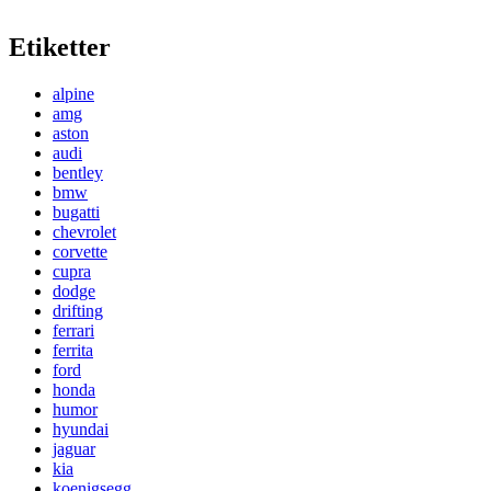
Etiketter
alpine
amg
aston
audi
bentley
bmw
bugatti
chevrolet
corvette
cupra
dodge
drifting
ferrari
ferrita
ford
honda
humor
hyundai
jaguar
kia
koenigsegg