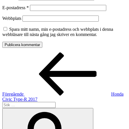
uppbyggnad,
E-postadress
*
baserat på
hur hemsidan
Webbplats
används.
Spara mitt namn, min e-postadress och webbplats i denna
webbläsare till nästa gång jag skriver en kommentar.
Upplevelse
För att vår
hemsida ska
prestera så
Inläggsnavigering
Föregående
bra som
inlägg
möjligt
under ditt
besök. Om
du nekar de
här kakorna
kommer viss
Föregående
Honda
funktionalitet
Civic Type-R 2017
att försvinna
Sök
från
efter:
Sök
hemsidan.