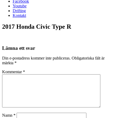
Facebook
Youtube
Drifting
Kontakt
2017 Honda Civic Type R
Nödvändiga
Dessa kakor
går inte att
välja bort. De
Lämna ett svar
behövs för att
hemsidan
Din e-postadress kommer inte publiceras.
Obligatoriska fält är
över huvud
märkta
*
taget ska
fungera.
Kommentar
*
Statistik
För att vi ska
kunna
förbättra
hemsidans
funktionalitet
Namn
*
och