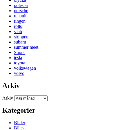
olycka
polestar
porsche
renault
ringen
rolls
saab
strippen
subaru
summer meet
Supra
tesla
toyota
volkswagen
volvo
Arkiv
Arkiv
Kategorier
Bilder
Biltest