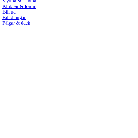
Styling & Tuning
Klubbar & forum
Billjud
Biltidningar
Fälgar & däck