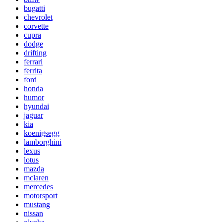
bugatti
chevrolet
corvette
cupra
dodge
drifting
ferrari
ferrita
ford
honda
humor
hyundai
jaguar
kia
koenigsegg
lamborghini
lexus
lotus
mazda
mclaren
mercedes
motorsport
mustang
nissan