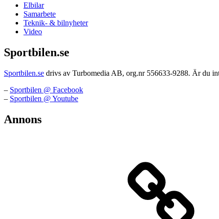
Elbilar
Samarbete
Teknik- & bilnyheter
Video
Sportbilen.se
Sportbilen.se
drivs av Turbomedia AB, org.nr 556633-9288. Är du intr
–
Sportbilen @ Facebook
–
Sportbilen @ Youtube
Annons