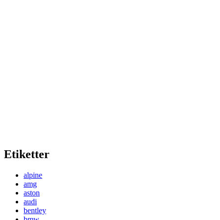
Etiketter
alpine
amg
aston
audi
bentley
bmw