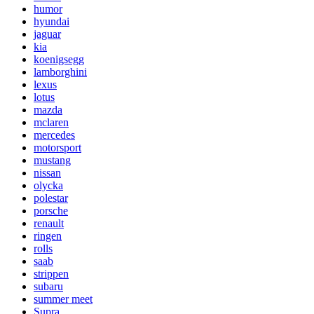
humor
hyundai
jaguar
kia
koenigsegg
lamborghini
lexus
lotus
mazda
mclaren
mercedes
motorsport
mustang
nissan
olycka
polestar
porsche
renault
ringen
rolls
saab
strippen
subaru
summer meet
Supra