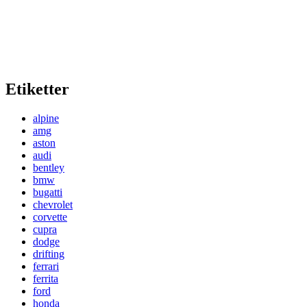
Etiketter
alpine
amg
aston
audi
bentley
bmw
bugatti
chevrolet
corvette
cupra
dodge
drifting
ferrari
ferrita
ford
honda