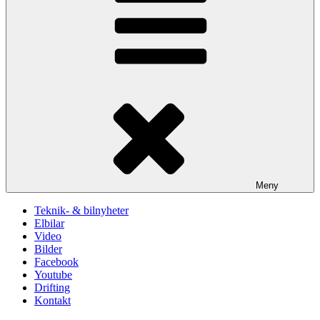
Marknadsföring
Genom att dela
med dig av dina
intressen och ditt
beteende när du
surfar ökar du
chansen att få se
personligt
anpassat innehåll
och erbjudanden.
Meny
Teknik- & bilnyheter
Elbilar
Video
Bilder
Facebook
Youtube
Drifting
Kontakt