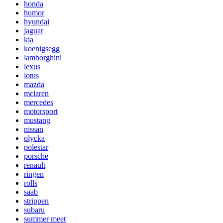
honda
humor
hyundai
jaguar
kia
koenigsegg
lamborghini
lexus
lotus
mazda
mclaren
mercedes
motorsport
mustang
nissan
olycka
polestar
porsche
renault
ringen
rolls
saab
strippen
subaru
summer meet