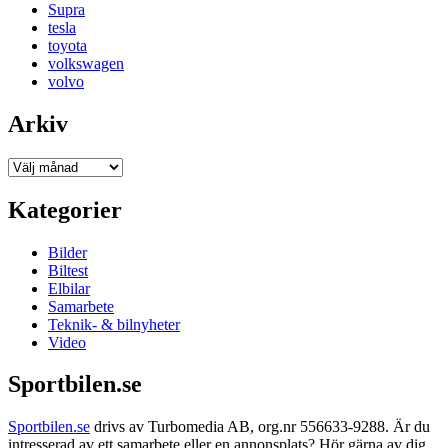
Supra
tesla
toyota
volkswagen
volvo
Arkiv
Arkiv
Kategorier
Bilder
Biltest
Elbilar
Samarbete
Teknik- & bilnyheter
Video
Sportbilen.se
Sportbilen.se
drivs av Turbomedia AB, org.nr 556633-9288. Är du
intresserad av ett samarbete eller en annonsplats? Hör gärna av dig