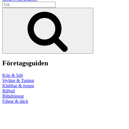
Sök
efter:
Sök
Företagsguiden
Köp & Sälj
Styling & Tuning
Klubbar & forum
Billjud
Biltidningar
Fälgar & däck