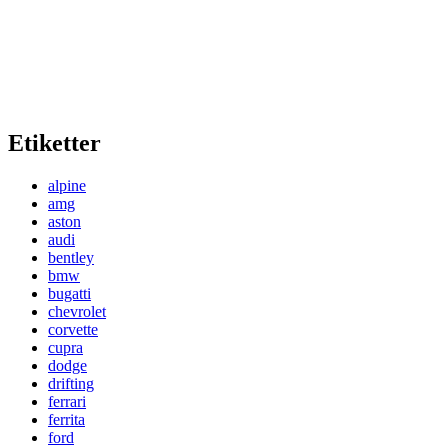
Etiketter
alpine
amg
aston
audi
bentley
bmw
bugatti
chevrolet
corvette
cupra
dodge
drifting
ferrari
ferrita
ford