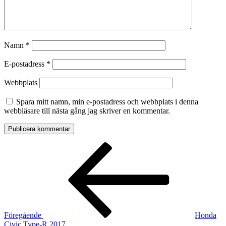
Namn
*
E-postadress
*
Webbplats
Spara mitt namn, min e-postadress och webbplats i denna
webbläsare till nästa gång jag skriver en kommentar.
Inläggsnavigering
Föregående
inlägg
Föregående
Honda
Civic Type-R 2017