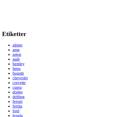
Etiketter
alpine
amg
aston
audi
bentley
bmw
bugatti
chevrolet
corvette
cupra
dodge
drifting
ferrari
ferrita
ford
honda