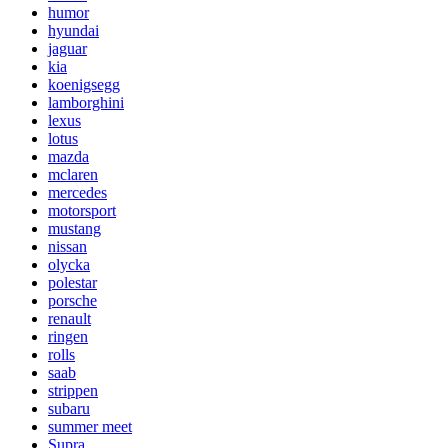
humor
hyundai
jaguar
kia
koenigsegg
lamborghini
lexus
lotus
mazda
mclaren
mercedes
motorsport
mustang
nissan
olycka
polestar
porsche
renault
ringen
rolls
saab
strippen
subaru
summer meet
Supra