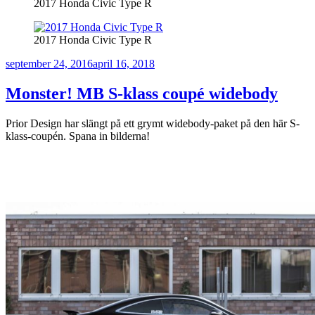
2017 Honda Civic Type R
2017 Honda Civic Type R
Publicerat
september 24, 2016
april 16, 2018
Monster! MB S-klass coupé widebody
Prior Design har slängt på ett grymt widebody-paket på den här S-
klass-coupén. Spana in bilderna!