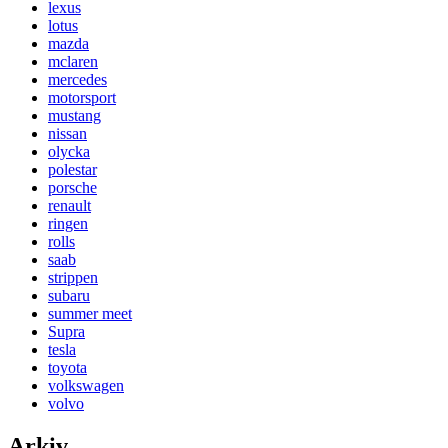
lexus
lotus
mazda
mclaren
mercedes
motorsport
mustang
nissan
olycka
polestar
porsche
renault
ringen
rolls
saab
strippen
subaru
summer meet
Supra
tesla
toyota
volkswagen
volvo
Arkiv