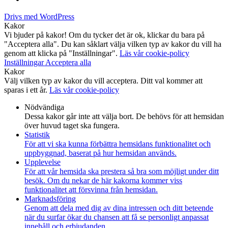
Drivs med WordPress
Kakor
Vi bjuder på kakor! Om du tycker det är ok, klickar du bara på
"Acceptera alla". Du kan såklart välja vilken typ av kakor du vill ha
genom att klicka på "Inställningar".
Läs vår cookie-policy
Inställningar
Acceptera alla
Kakor
Välj vilken typ av kakor du vill acceptera. Ditt val kommer att
sparas i ett år.
Läs vår cookie-policy
Nödvändiga
Dessa kakor går inte att välja bort. De behövs för att hemsidan
över huvud taget ska fungera.
Statistik
För att vi ska kunna förbättra hemsidans funktionalitet och
uppbyggnad, baserat på hur hemsidan används.
Upplevelse
För att vår hemsida ska prestera så bra som möjligt under ditt
besök. Om du nekar de här kakorna kommer viss
funktionalitet att försvinna från hemsidan.
Marknadsföring
Genom att dela med dig av dina intressen och ditt beteende
när du surfar ökar du chansen att få se personligt anpassat
innehåll och erbjudanden.