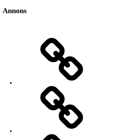
Annons
Teknik-
&
bilnyheter
Elbilar
Video