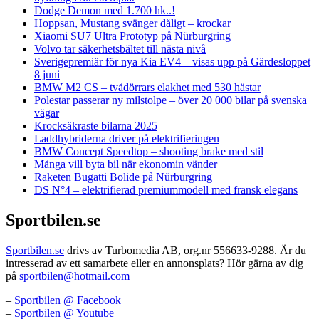
Dodge Demon med 1.700 hk..!
Hoppsan, Mustang svänger dåligt – krockar
Xiaomi SU7 Ultra Prototyp på Nürburgring
Volvo tar säkerhetsbältet till nästa nivå
Sverigepremiär för nya Kia EV4 – visas upp på Gärdesloppet
8 juni
BMW M2 CS – tvådörrars elakhet med 530 hästar
Polestar passerar ny milstolpe – över 20 000 bilar på svenska
vägar
Krocksäkraste bilarna 2025
Laddhybriderna driver på elektrifieringen
BMW Concept Speedtop – shooting brake med stil
Många vill byta bil när ekonomin vänder
Raketen Bugatti Bolide på Nürburgring
DS N°4 – elektrifierad premiummodell med fransk elegans
Sportbilen.se
Sportbilen.se
drivs av Turbomedia AB, org.nr 556633-9288. Är du
intresserad av ett samarbete eller en annonsplats? Hör gärna av dig
på
sportbilen@hotmail.com
–
Sportbilen @ Facebook
–
Sportbilen @ Youtube