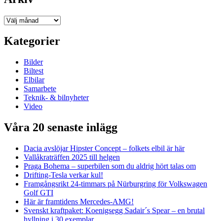
Arkiv
Kategorier
Bilder
Biltest
Elbilar
Samarbete
Teknik- & bilnyheter
Video
Våra 20 senaste inlägg
Dacia avslöjar Hipster Concept – folkets elbil är här
Vallåkraträffen 2025 till helgen
Praga Bohema – superbilen som du aldrig hört talas om
Drifting-Tesla verkar kul!
Framgångsrikt 24-timmars på Nürburgring för Volkswagen
Golf GTI
Här är framtidens Mercedes-AMG!
Svenskt kraftpaket: Koenigsegg Sadair´s Spear – en brutal
hyllning i 30 exemplar