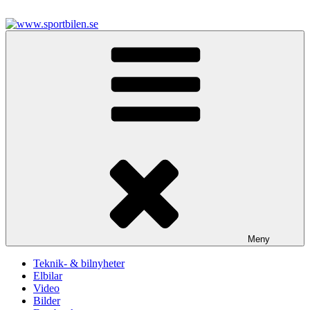
Hoppa
till
innehåll
www.sportbilen.se
Sportbilen
Meny
Teknik- & bilnyheter
Elbilar
Video
Bilder