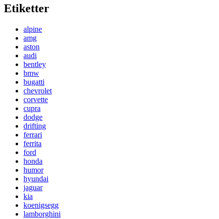
Etiketter
alpine
amg
aston
audi
bentley
bmw
bugatti
chevrolet
corvette
cupra
dodge
drifting
ferrari
ferrita
ford
honda
humor
hyundai
jaguar
kia
koenigsegg
lamborghini