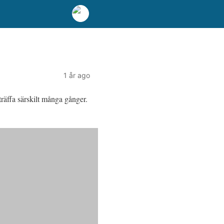
1 år ago
träffa särskilt många gånger.