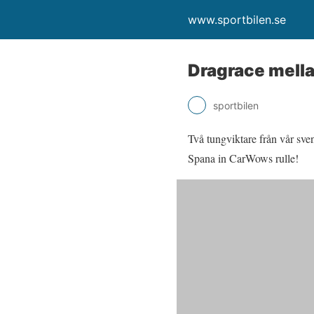
www.sportbilen.se
Dragrace mell
sportbilen
Två tungviktare från vår sven
Spana in CarWows rulle!