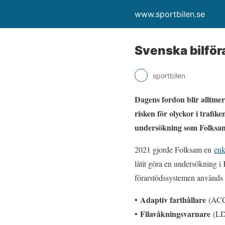
www.sportbilen.se
Svenska bilför
sportbilen
Dagens fordon blir alltme
risken för olyckor i trafik
undersökning som Folksam 
2021 gjorde Folksam en
enk
låtit göra en undersökning i 
förarstödssystemen används e
Adaptiv farthållare
•
(ACC):
Filavåkningsvarnare
•
(LD