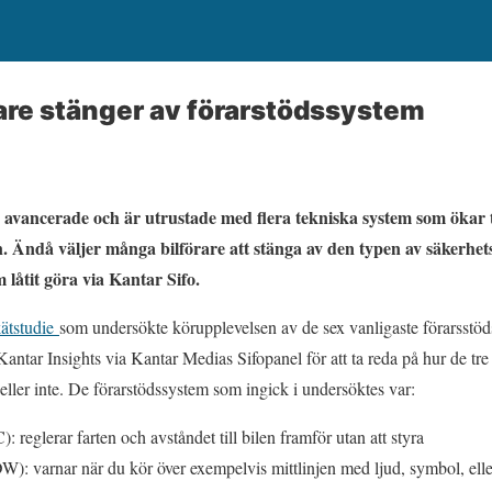
are stänger av förarstödssystem
r avancerade och är utrustade med flera tekniska system som ökar
en. Ändå väljer många bilförare att stänga av den typen av säkerhet
låtit göra via Kantar Sifo.
ätstudie
som undersökte körupplevelsen av de sex vanligaste förarsst
Kantar Insights via Kantar Medias Sifopanel för att ta reda på hur de tre
ller inte. De förarstödssystem som ingick i undersöktes var:
 reglerar farten och avståndet till bilen framför utan att styra
W): varnar när du kör över exempelvis mittlinjen med ljud, symbol, eller 