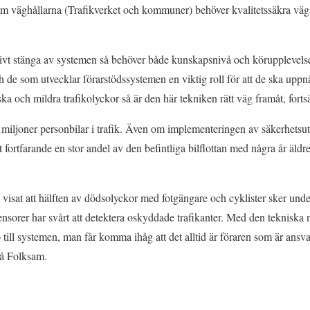
om väghållarna (Trafikverket och kommuner) behöver kvalitetssäkra väga
aktivt stänga av systemen så behöver både kunskapsnivå och körupplevelse
ch de som utvecklar förarstödssystemen en viktig roll för att de ska uppnå
inska och mildra trafikolyckor så är den här tekniken rätt väg framåt, fort
 miljoner personbilar i trafik. Även om implementeringen av säkerhetsutr
et fortfarande en stor andel av den befintliga bilflottan med några år äldr
 visat att hälften av dödsolyckor med fotgängare och cyklister sker und
ensorer har svårt att detektera oskyddade trafikanter. Med den tekniska 
 till systemen, man får komma ihåg att det alltid är föraren som är ansva
på Folksam.