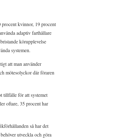
0 procent kvinnor, 19 procent
använda adaptiv farthållare
 bristande körupplevelse
nvända systemen.
ktigt att man använder
 och mötesolyckor där föraren
illfälle för att systemet
ler oftare, 35 procent har
ikförhållanden så har det
a behöver utveckla och göra