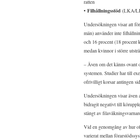
ratten
Filhållningsstöd
•
(LKA/LKAS
Undersökningen visar att för
män) använder inte filhållnin
och 16 procent (18 procent k
medan kvinnor i större utstr
– Även om det känns ovant och
systemen. Studier har till ex
ofrivilligt korsar antingen s
Undersökningen visar även att
bidragit negativt till körupp
stängt av filavåkningsvarnar
Vid en genomgång av hur ofta
varierat mellan förarstödssys