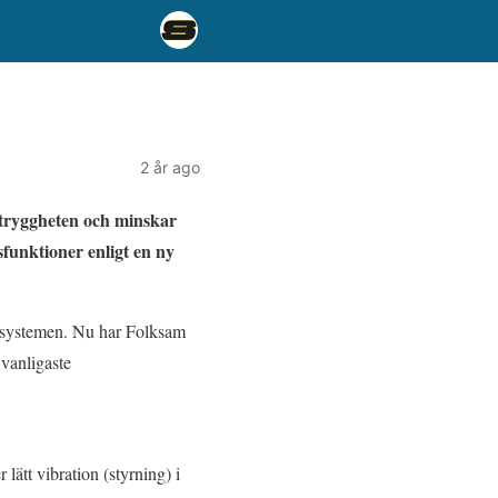
2 år ago
 tryggheten och minskar
sfunktioner enligt en ny
ödsystemen. Nu har Folksam
 vanligaste
lätt vibration (styrning) i