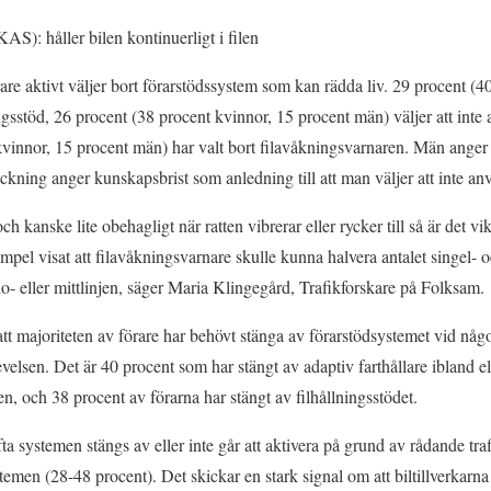
): håller bilen kontinuerligt i filen
are aktivt väljer bort förarstödssystem som kan rädda liv. 29 procent (4
gsstöd, 26 procent (38 procent kvinnor, 15 procent män) väljer att inte 
vinnor, 15 procent män) har valt bort filavåkningsvarnaren. Män anger
äckning anger kunskapsbrist som anledning till att man väljer att inte a
 kanske lite obehagligt när ratten vibrerar eller rycker till så är det vi
empel visat att filavåkningsvarnare skulle kunna halvera antalet singel-
ido- eller mittlinjen, säger Maria Klingegård, Trafikforskare på Folksam.
 majoriteten av förare har behövt stänga av förarstödsystemet vid något t
levelsen. Det är 40 procent som har stängt av adaptiv farthållare ibland el
en, och 38 procent av förarna har stängt av filhållningsstödet.
 systemen stängs av eller inte går att aktivera på grund av rådande traf
temen (28-48 procent). Det skickar en stark signal om att biltillverkarn