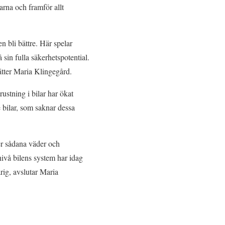
rna och framför allt
n bli bättre. Här spelar
 sin fulla säkerhetspotential.
sätter Maria Klingegård.
ustning i bilar har ökat
e bilar, som saknar dessa
er sådana väder och
nivå bilens system har idag
rig, avslutar Maria