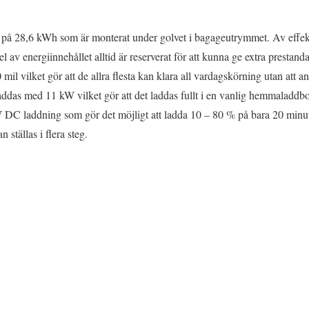
eri på 28,6 kWh som är monterat under golvet i bagageutrymmet. Av ef
l av energiinnehållet alltid är reserverat för att kunna ge extra prestand
 mil vilket gör att de allra flesta kan klara all vardagskörning utan att
addas med 11 kW vilket gör att det laddas fullt i en vanlig hemmaladdbo
W DC laddning som gör det möjligt att ladda 10 – 80 % på bara 20 minu
 ställas i flera steg.