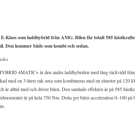
Klass som laddhybrid från AMG. Bilen får totalt 585 hästkrafter
mil. Den kommer både som kombi och sedan.
edes
RID 4MATIC+ är den andra laddhybriden med lång räckvidd från p
yckad med en 3-liters rak sexa som kombineras med en elmotor på 120 k
h är alltid med och driver bilen. Den samlade effekten är på 585 hästkr
Vridmomentet är på hela 750 Nm. Detta ger bilen acceleration 0–100 på 
im.