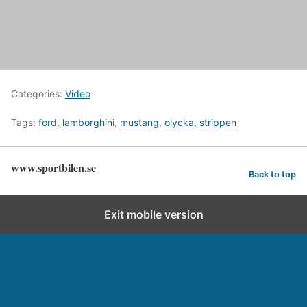
Categories:
Video
Tags:
ford
,
lamborghini
,
mustang
,
olycka
,
strippen
www.sportbilen.se
Back to top
Exit mobile version