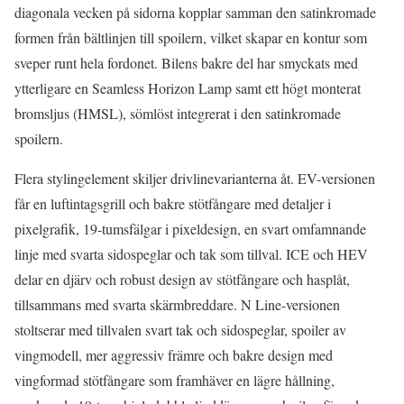
diagonala vecken på sidorna kopplar samman den satinkromade
formen från bältlinjen till spoilern, vilket skapar en kontur som
sveper runt hela fordonet. Bilens bakre del har smyckats med
ytterligare en Seamless Horizon Lamp samt ett högt monterat
bromsljus (HMSL), sömlöst integrerat i den satinkromade
spoilern.
Flera stylingelement skiljer drivlinevarianterna åt. EV-versionen
får en luftintagsgrill och bakre stötfångare med detaljer i
pixelgrafik, 19-tumsfälgar i pixeldesign, en svart omfamnande
linje med svarta sidospeglar och tak som tillval. ICE och HEV
delar en djärv och robust design av stötfångare och hasplåt,
tillsammans med svarta skärmbreddare. N Line-versionen
stoltserar med tillvalen svart tak och sidospeglar, spoiler av
vingmodell, mer aggressiv främre och bakre design med
vingformad stötfångare som framhäver en lägre hållning,