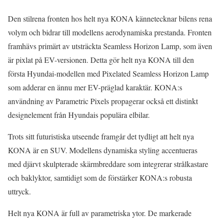
Den stilrena fronten hos helt nya KONA kännetecknar bilens rena
volym och bidrar till modellens aerodynamiska prestanda. Fronten
framhävs primärt av utsträckta Seamless Horizon Lamp, som även
är pixlat på EV-versionen. Detta gör helt nya KONA till den
första Hyundai-modellen med Pixelated Seamless Horizon Lamp
som adderar en ännu mer EV-präglad karaktär. KONA:s
användning av Parametric Pixels propagerar också ett distinkt
designelement från Hyundais populära elbilar.
Trots sitt futuristiska utseende framgår det tydligt att helt nya
KONA är en SUV. Modellens dynamiska styling accentueras
med djärvt skulpterade skärmbreddare som integrerar strålkastare
och baklyktor, samtidigt som de förstärker KONA:s robusta
uttryck.
Helt nya KONA är full av parametriska ytor. De markerade