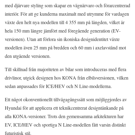
med djärvare styling som skapar en vägnärvaro och förarcentrerad
interiör. För att ge kunderna maximalt med utrymme för vardagen
växte den helt nya modellen till 4 355 mm på längden, vilket är
hela 150 mm längre jämfört med föregående generation (EV-
versionen). Utan att förlora sin ikoniska designidentitet växte
modellen även 25 mm på bredden och 60 mm i axelavstånd mot
den utgående versionen.
Till skillnad från majoriteten av bilar som introduceras med flera
drivlinor, utgick designen hos KONA från elbilsversionen, vilken
sedan anpassades för ICE/HEV och N Line-modellerna.
Ett något okonventionellt tillvägagångssätt som möjliggjordes av
Hyundai för att applicera ett teknikcentrerat designtänkande på
alla KONA-versioner. Trots den gemensamma arkitekturen har
EV, ICE/HEV och sportiga N Line-modellen fått varsin distinkt
futuristisk stil.