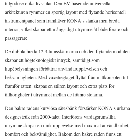
tillgodose olika livsstilar. Den EV-baserade universella
arkitekturen rymmer en sportig layout med flytande horisontell
instrumentpanel som framhäver KONA:s slanka men breda
interiör, vilket skapar ett mångsidigt utrymme åt både förare och
passagerare.
De dubbla breda 12,3-tumsskärmarna och den flytande modulen
skapar ett högteknologiskt intryck, samtidigt som
kupébelysningen förbättrar användarupplevelsen och
bekvämligheten. Med växelreglaget flyttat från mittkonsolen till
framför ratten, skapas en stilren layout och extra plats för
tillhörigheter i utrymmet mellan de främre stolarna.
Den bakre radens kurvlösa sätesbänk förstärker KONA:s urbana
designestetik från 2000-talet. Interiörens vardagsrumslika
utrymme skapar en unik upplevelse med maximal användbarhet,
komfort och bekvämlighet. Bakom den bakre raden finns ett