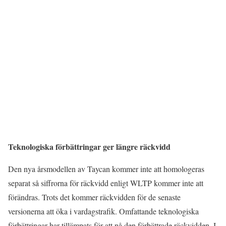
Teknologiska förbättringar ger längre räckvidd
Den nya årsmodellen av Taycan kommer inte att homologeras
separat så siffrorna för räckvidd enligt WLTP kommer inte att
förändras. Trots det kommer räckvidden för de senaste
versionerna att öka i vardagstrafik. Omfattande teknologiska
förbättringar har tillämpats för att nå den förbättrade räckvidden. I