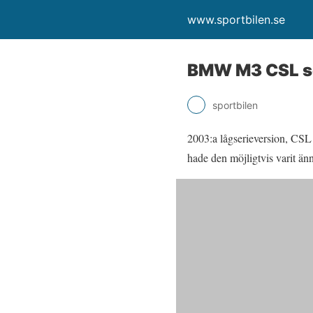
www.sportbilen.se
BMW M3 CSL so
sportbilen
2003:a lågserieversion, CSL 
hade den möjligtvis varit änn