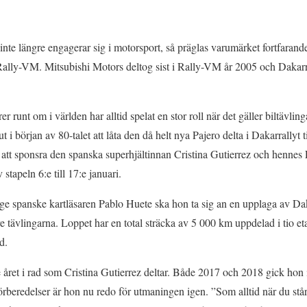
te längre engagerar sig i motorsport, så präglas varumärket fortfarande 
i Rally-VM. Mitsubishi Motors deltog sist i Rally-VM år 2005 och Dakarr
r runt om i världen har alltid spelat en stor roll när det gäller biltävling
 i början av 80-talet att låta den då helt nya Pajero delta i Dakarrallyt t
att sponsra den spanska superhjältinnan Cristina Gutierrez och hennes 
stapeln 6:e till 17:e januari.
e spanske kartläsaren Pablo Huete ska hon ta sig an en upplaga av Dak
are tävlingarna. Loppet har en total sträcka av 5 000 km uppdelad i tio e
d.
e året i rad som Cristina Gutierrez deltar. Både 2017 och 2018 gick hon
rberedelser är hon nu redo för utmaningen igen. ”Som alltid när du står 