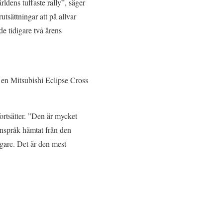
rldens tuffaste rally”, säger
tsättningar att på allvar
de tidigare två årens
d en Mitsubishi Eclipse Cross
ortsätter. ”Den är mycket
gnspråk hämtat från den
igare. Det är den mest