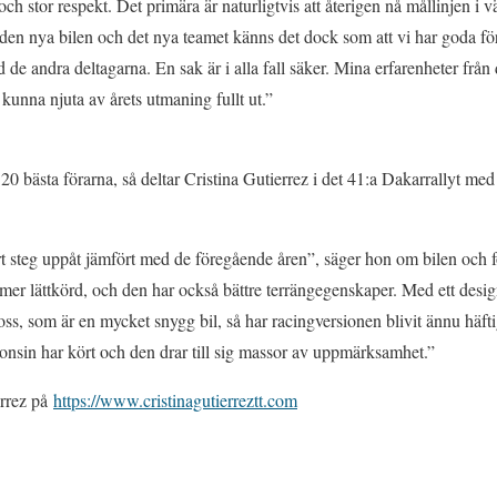
h stor respekt. Det primära är naturligtvis att återigen nå mållinjen i vä
den nya bilen och det nya teamet känns det dock som att vi har goda föru
e andra deltagarna. En sak är i alla fall säker. Mina erfarenheter från 
kunna njuta av årets utmaning fullt ut.”
20 bästa förarna, så deltar Cristina Gutierrez i det 41:a Dakarrallyt me
rt steg uppåt jämfört med de föregående åren”, säger hon om bilen och f
mer lättkörd, och den har också bättre terrängegenskaper. Med ett desi
ss, som är en mycket snygg bil, så har racingversionen blivit ännu häft
onsin har kört och den drar till sig massor av uppmärksamhet.”
errez på
https://www.cristinagutierreztt.com