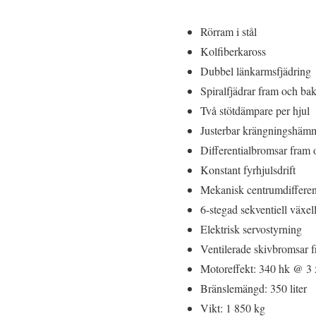
Rörram i stål
Kolfiberkaross
Dubbel länkarmsfjädring
Spiralfjädrar fram och ba
Två stötdämpare per hjul
Justerbar krängningshäm
Differentialbromsar fram
Konstant fyrhjulsdrift
Mekanisk centrumdifferen
6-stegad sekventiell växel
Elektrisk servostyrning
Ventilerade skivbromsar
Motoreffekt: 340 hk @ 
Bränslemängd: 350 liter
Vikt: 1 850 kg