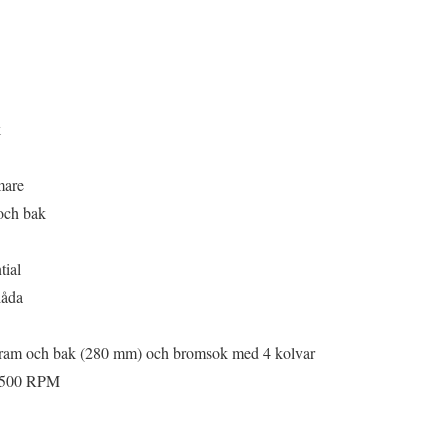
k
mare
 och bak
tial
låda
 fram och bak (280 mm) och bromsok med 4 kolvar
3 500 RPM