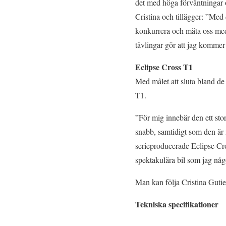
det med höga förväntningar oc
Cristina och tillägger: ”Med 
konkurrera och mäta oss med d
tävlingar gör att jag kommer 
Eclipse Cross T1
Med målet att sluta bland de 
T1.
”För mig innebär den ett sto
snabb, samtidigt som den är 
serieproducerade Eclipse Cro
spektakulära bil som jag någ
Man kan följa Cristina Guti
Tekniska specifikationer