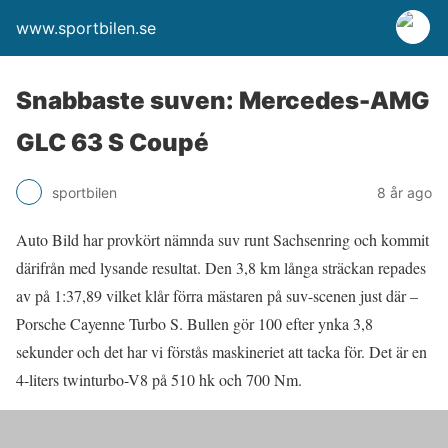
www.sportbilen.se
Snabbaste suven: Mercedes-AMG
GLC 63 S Coupé
sportbilen
8 år ago
Auto Bild har provkört nämnda suv runt Sachsenring och kommit
därifrån med lysande resultat. Den 3,8 km långa sträckan repades
av på 1:37,89 vilket klår förra mästaren på suv-scenen just där –
Porsche Cayenne Turbo S. Bullen gör 100 efter ynka 3,8
sekunder och det har vi förstås maskineriet att tacka för. Det är en
4-liters twinturbo-V8 på 510 hk och 700 Nm.