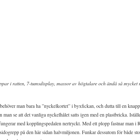
appar i ratten, 7-tumsdisplay, massor av högtalare och ändå så mycket 
behöver man bara ha ”nyckelkortet” i byxfickan, och dutta till en knapp 
 man se att det vanliga nyckelhålet satts igen med en plastbricka. Istället
fungerar med kopplingspedalen nertryckt. Med ett plopp fastnar man i R
t sidogrepp på den här sidan halvmiljonen. Funkar dessutom för både st