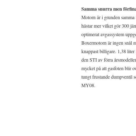
Samma snurra men förfin
Motorn är i grunden samma 2
hästar mer vilket gör 300 jä
optimerat avgassystem uppges
Boxermotorn är ingen snål mo
knappast billigare. 1,38 liter 
den STI av förra årsmodellen
mycket på att gasfoten blir 
tungt frustande dumpventil s
MY08.