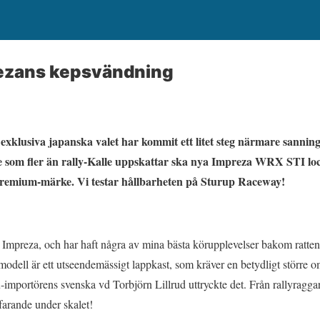
ezans kepsvändning
t exklusiva japanska valet har kommit ett litet steg närmare sannin
de som fler än rally-Kalle uppskattar ska nya Impreza WRX STI l
t premium-märke. Vi testar hållbarheten på Sturup Raceway!
ru Impreza, och har haft några av mina bästa körupplevelser bakom ratte
modell är ett utseendemässigt lappkast, som kräver en betydligt större o
portörens svenska vd Torbjörn Lillrud uttryckte det. Från rallyraggare
farande under skalet!