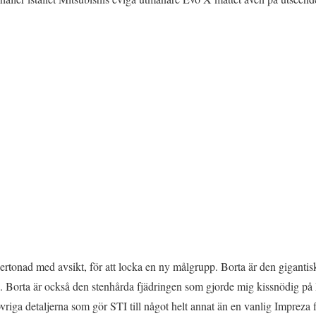
tonad med avsikt, för att locka en ny målgrupp. Borta är den gigant
n. Borta är också den stenhårda fjädringen som gjorde mig kissnödig p
vriga detaljerna som gör STI till något helt annat än en vanlig Impreza f