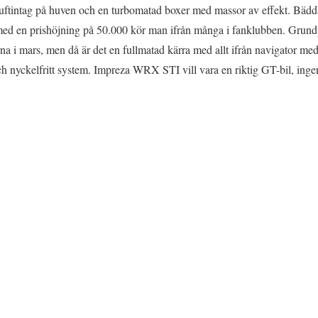
luftintag på huven och en turbomatad boxer med massor av effekt. Bädda
med en prishöjning på 50.000 kör man ifrån många i fanklubben. Grundp
a i mars, men då är det en fullmatad kärra med allt ifrån navigator m
och nyckelfritt system. Impreza WRX STI vill vara en riktig GT-bil, inge