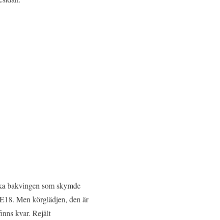
iska bakvingen som skymde
å E18. Men körglädjen, den är
inns kvar. Rejält