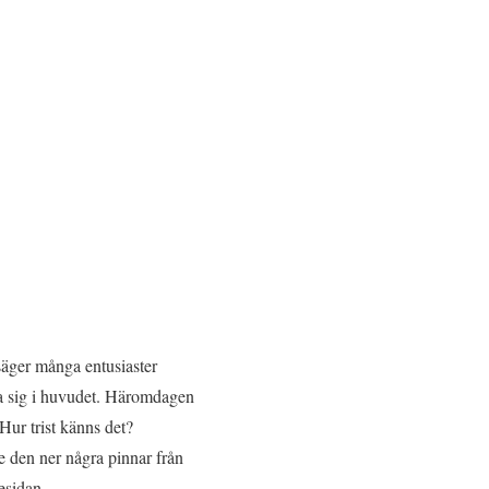
säger många entusiaster
lia sig i huvudet. Häromdagen
ur trist känns det?
de den ner några pinnar från
esidan.