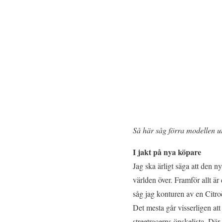
Så här såg förra modellen ut
I jakt på nya köpare
Jag ska ärligt säga att den
världen över. Framför allt ä
såg jag konturen av en Citr
Det mesta går visserligen at
streetracerns önskelista. Där