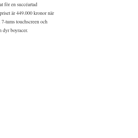
t för en succéartad
riset är 449.000 kronor när
ed 7-tums touchscreen och
n dyr boyracer.