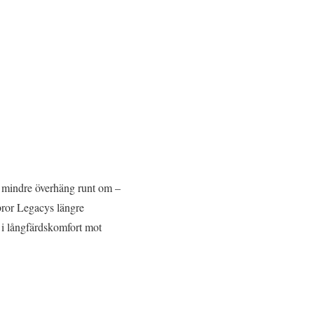
 mindre överhäng runt om –
bror Legacys längre
d i långfärdskomfort mot