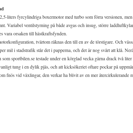
ad
,5-liters fyrcylindriga boxermotor med turbo som förra versionen, men 
mnt. Variabel ventilstyrning på både avgas och insug, större laddluftkyl
 vara orsaken till hästkraftsfynden.
torkonfiguration, tvärtom räknas den till en av de törstigare. Och väss
per mil i stadstrafik står det i papperna, och det är nog svårt att klå. Nerå
 som sportbilen.se testade under en körglad vecka gärna drack två liter
ovanligt tung i en dylik pjäs, och att kicksökeriet oftare pockar på upp
om fnös vid växlingar, den verkar ha blivit av en mer återcirkulerande m