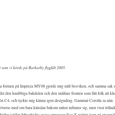
 som vi körde på Barkarby flygfält 2005.
 nya formen på Impreza MY08 gjorde mig milt besviken, och samma sak 
r det den knubbiga bakdelen och den snällare fronten som fått folk att k
oën C4, och tyckte mig känna igen designdrag. Gammal Corolla sa nån. H
t överse med om bara känslan bakom ratten infinner sig, men visst trilla
 håller istället Mitsubishis eviga utmanare Evo X måttet även på utseend