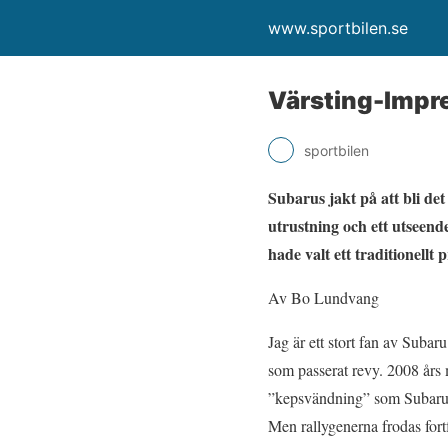
www.sportbilen.se
Värsting-Impr
sportbilen
Subarus jakt på att bli de
utrustning och ett utseen
hade valt ett traditionell
Av Bo Lundvang
Jag är ett stort fan av Suba
som passerat revy. 2008 års 
”kepsvändning” som Subaru-im
Men rallygenerna frodas fort